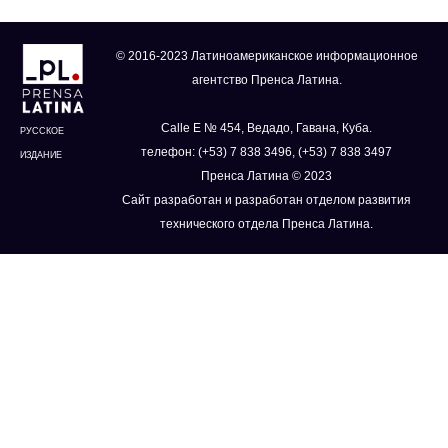
© 2016-2023 Латиноамериканское информационное
агентство Пренса Латина.
Calle E № 454, Ведадо, Гавана, Куба.
РУССКОЕ
телефон: (+53) 7 838 3496, (+53) 7 838 3497
ИЗДАНИЕ
Пренса Латина © 2023
Сайт разработан и разработан отделом развития
технического отдела Пренса Латина.