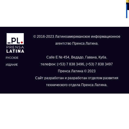
© 2016-2023 Латиноамериканское информационное
агентство Пренса Латина.
Calle E № 454, Ведадо, Гавана, Куба.
РУССКОЕ
телефон: (+53) 7 838 3496, (+53) 7 838 3497
ИЗДАНИЕ
Пренса Латина © 2023
Сайт разработан и разработан отделом развития
технического отдела Пренса Латина.