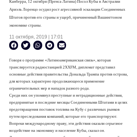
Канберра, 12 октября (Пренса Латина) Посол Кубы в Австралии
Ариэль Лоренцо осудил рост агрессивной эскалации Соединенных
Штатов против его страны и ущерб, причиненный Вашингтоном
экономике страны.
11 октября, 2019 | 17:01
Говоря о программе «Латиноамериканская связь», которая
транслируется радиостанцией
2
XXFM
, дипломат представил
основные действия правительства Дональда Трампа против острова,
для которых характерно продолжающееся применение
ограничительных мер и нападок
разного рода.
Среди них он упомянул преступные и нетрадиционные действия,
предпринятые в последние месяцы Соединенными Штатами в целях
предотвращения поставок топлива на Кубу с различных рынков
путем преследования компаний, которые его транспортируют.
Вопреки международному праву, эти действия оказали серьезное
воздействие на экономику и население Кубы, сказал он.