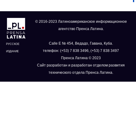
© 2016-2023 Латиноамериканское информационное
агентство Пренса Латина.
Calle E № 454, Ведадо, Гавана, Куба.
РУССКОЕ
телефон: (+53) 7 838 3496, (+53) 7 838 3497
ИЗДАНИЕ
Пренса Латина © 2023
Сайт разработан и разработан отделом развития
технического отдела Пренса Латина.