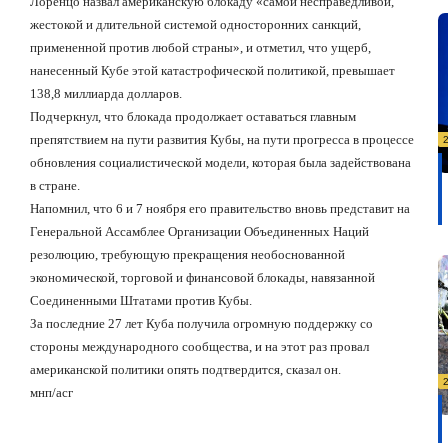
Лоренцо назвал американскую блокаду «самой несправедливой,
жестокой и длительной системой односторонних санкций,
примененной против любой страны», и отметил, что ущерб,
нанесенный Кубе этой катастрофической политикой, превышает
138,8 миллиарда долларов.
Подчеркнул, что блокада продолжает оставаться главным
препятствием на пути развития Кубы, на пути прогресса в процессе
обновления социалистической модели, которая была задействована
в стране.
Напомнил, что 6 и 7 ноября его правительство вновь представит на
Генеральной Ассамблее Организации Объединенных Наций
резолюцию, требующую прекращения необоснованной
экономической, торговой и финансовой блокады, навязанной
Соединенными Штатами против Кубы.
За последние 27 лет Куба получила огромную поддержку со
стороны международного сообщества, и на этот раз провал
американской политики опять подтвердится, сказал он.
мнп/асг