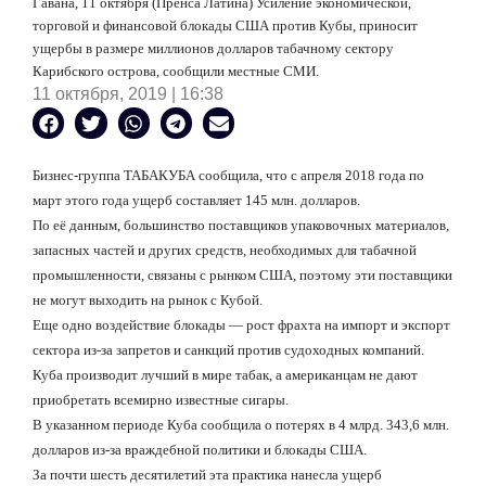
Гавана, 11 октября (Пренса Латина) Усиление экономической,
торговой и финансовой блокады США против Кубы, приносит
ущербы в размере миллионов долларов табачному сектору
Карибского острова, сообщили местные СМИ.
11 октября, 2019 | 16:38
Бизнес-группа ТАБАКУБА сообщила, что с апреля 2018 года по
март этого года ущерб составляет 145 млн. долларов.
По её данным, большинство поставщиков упаковочных материалов,
запасных частей и других средств, необходимых для табачной
промышленности, связаны с рынком США, поэтому эти поставщики
не могут выходить на рынок с Кубой.
Еще одно воздействие блокады — рост фрахта на импорт и экспорт
сектора из-за запретов и санкций против судоходных компаний.
Куба производит лучший в мире табак, а американцам не дают
приобретать всемирно известные сигары.
В указанном периоде Куба сообщила о потерях в 4 млрд. 343,6 млн.
долларов из-за враждебной политики и блокады США.
За почти шесть десятилетий эта практика нанесла ущерб