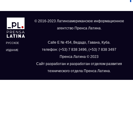
© 2016-2023 Латиноамериканское информационное
агентство Пренса Латина.
Calle E № 454, Ведадо, Гавана, Куба.
РУССКОЕ
телефон: (+53) 7 838 3496, (+53) 7 838 3497
ИЗДАНИЕ
Пренса Латина © 2023
Сайт разработан и разработан отделом развития
технического отдела Пренса Латина.