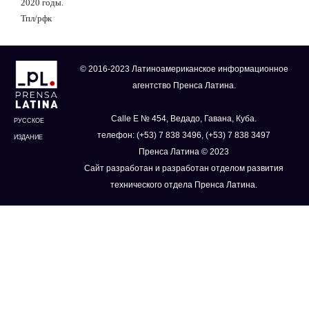
2020 годы.
Тпл/рфк
© 2016-2023 Латиноамериканское информационное
агентство Пренса Латина.
Calle E № 454, Ведадо, Гавана, Куба.
РУССКОЕ
телефон: (+53) 7 838 3496, (+53) 7 838 3497
ИЗДАНИЕ
Пренса Латина © 2023
Сайт разработан и разработан отделом развития
технического отдела Пренса Латина.