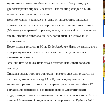
муниципальному самообеспечению, столь необходимому для
удовлетворения спроса населения и избегания расходов в таких
аспектах, как транспорт и импорт.
Помимо Минаг,
участвуют
в плане Министерства:
пищевой
промышленности, внешней торговли и иностранных инвестиций
(Минсекс), внутренней торговли, науки, технологий и окружающей
среды, высшего образования, здравоохранения, экономики и
планирования.
Посол и глава делегации ЕС на Кубе Альберто Наварро заявил, что в
программу включены аспекты, связанные с сопротивлением
изменению климата.
Эта инициатива также использует опыт других стран по этому
вопросу.
Он настаивал на том, что документ
является еще одним шагом на
пути сотрудничества между ЕС и Кубой, с продолжением
многосекторального
диалога. В апреле правительство Кубы и ЕС
согласовали соглашение о финансировании Стратегической
поддержки устойчивой продовольственной безопасности на Кубе в
рамках Многолетней индикативной программы для Кубы на 2014–