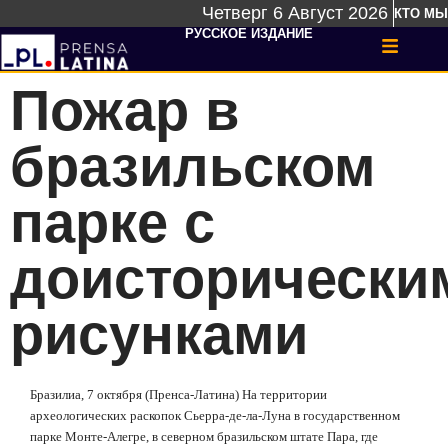
Четверг 6 Август 2026
КТО МЫ
РУССКОЕ ИЗДАНИЕ
Пожар в
бразильском
парке с
доисторически
рисунками
Бразилиа, 7 октября (Пренса-Латина) На территории
археологических раскопок Сьерра-де-ла-Луна в государственном
парке Монте-Алегре, в северном бразильском штате Пара, где