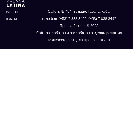
Calle E № 454, Ведадо, Гавана, Куба.
РУССКОЕ
телефон: (+53) 7 838 3496, (+53) 7 838 3497
ИЗДАНИЕ
Пренса Латина © 2023
Сайт разработан и разработан отделом развития
технического отдела Пренса Латина.