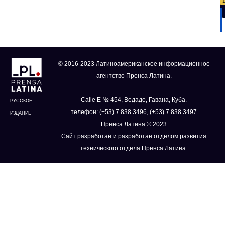
© 2016-2023 Латиноамериканское информационное
агентство Пренса Латина.
Calle E № 454, Ведадо, Гавана, Куба.
РУССКОЕ
телефон: (+53) 7 838 3496, (+53) 7 838 3497
ИЗДАНИЕ
Пренса Латина © 2023
Сайт разработан и разработан отделом развития
технического отдела Пренса Латина.