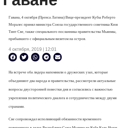
Гавана, 4 октября (Пренса Латина) Вице-президент Кубы Роберто
Моралес принял министра Союза государственного советника Кюя
Тинт Све, также специального посланника правительства Мьянмы,
прибывшего с официальным визитом на остров.
4 октября, 2019 | 12:01
На встрече оба лидера напомнили о дружеских узах, которые
объединяют два народа и правительства, рассмотрели актуальные
вопросы двусторонней повестки дня и согласились с важностью
укрепления политического диалога и сотрудничества между двумя
странами.
Све сопровождал исполняющий обязанности временного
поверенного в делах Республики Союз Мьянма на Кубе Кьяу Ньюн