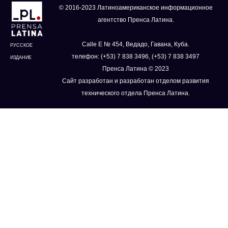
© 2016-2023 Латиноамериканское информационное
агентство Пренса Латина.
Calle E № 454, Ведадо, Гавана, Куба.
РУССКОЕ
телефон: (+53) 7 838 3496, (+53) 7 838 3497
ИЗДАНИЕ
Пренса Латина © 2023
Сайт разработан и разработан отделом развития
технического отдела Пренса Латина.