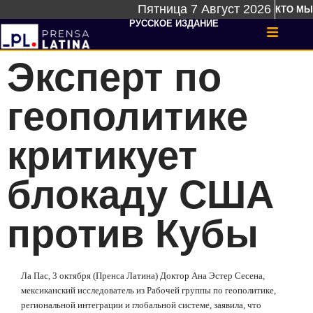
Пятница 7 Август 2026
КТО МЫ
РУССКОЕ ИЗДАНИЕ
Эксперт по
геополитике
критикует
блокаду США
против Кубы
Ла Пас, 3 октября (Пренса Латина) Доктор Ана Эстер Сесена,
мексиканский исследователь из Рабочей группы по геополитике,
региональной интеграции и глобальной системе, заявила, что