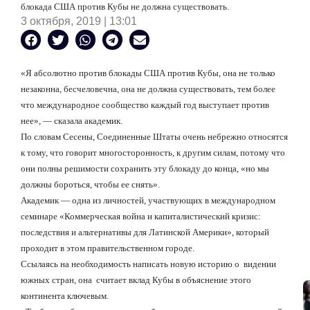
блокада США против Кубы не должна существовать.
3 октября, 2019 | 13:01
«Я абсолютно против блокады США против Кубы, она не только
незаконна, бесчеловечна, она не должна существовать, тем более
что международное сообщество каждый год выступает против
нее», — сказала академик.
По словам Сесены, Соединенные Штаты очень небрежно относятся
к тому, что говорит многосторонность, к другим силам, потому что
они полны решимости сохранить эту блокаду до конца, «но мы
должны бороться, чтобы ее снять».
Академик — одна из личностей, участвующих в международном
семинаре «Коммерческая война и капиталистический кризис:
последствия и альтернативы для Латинской Америки», который
проходит в этом правительственном городе.
Ссылаясь на необходимость написать новую историю о
видении
южных стран, она
считает вклад Кубы в объяснение этого
континента ключевым.