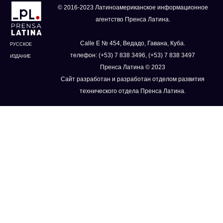
© 2016-2023 Латиноамериканское информационное
агентство Пренса Латина.
Calle E № 454, Ведадо, Гавана, Куба.
РУССКОЕ
телефон: (+53) 7 838 3496, (+53) 7 838 3497
ИЗДАНИЕ
Пренса Латина © 2023
Сайт разработан и разработан отделом развития
технического отдела Пренса Латина.