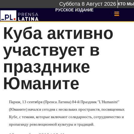
Суббота 8 Август 2026
КТО МЫ
РУССКОЕ ИЗДАНИЕ
Куба активно
участвует в
празднике
Юманите
Париж, 13 сентября (Пренса Латина) 84-й Праздник "L'Humanité"
(Юманите) начался сегодня с нескольких пространств, посвященных
Кубе, с темами, которые включают солидарность, сотрудничество и
пропаганду революционной культуры и традиций.