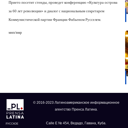
Прието посетит стенды, проведет конференцию «Культура острова
за 60 лет революции» и диалог с национальным секретарем
Коммунистической партии Франции Фабьеном Русселем.
мнп/вмр
© 2016-2023 Латиноамериканское информационное
агентство Пренса Латина.
Calle E № 454, Ведадо, Гавана, Куба.
РУССКОЕ