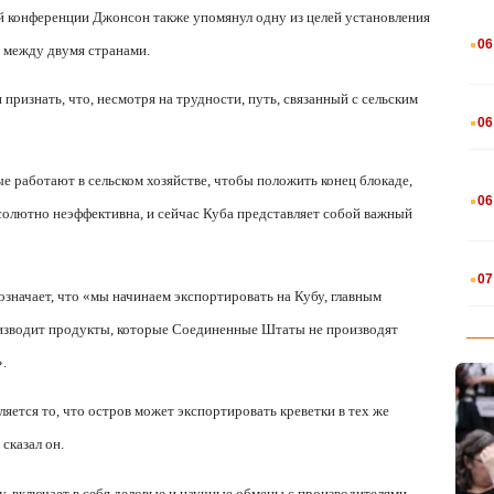
 конференции Джонсон также упомянул одну из целей установления
.
06
е между двумя странами.
признать, что, несмотря на трудности, путь, связанный с сельским
.
06
е работают в сельском хозяйстве, чтобы положить конец блокаде,
.
06
бсолютно неэффективна, и сейчас Куба представляет собой важный
.
07
 означает, что «мы начинаем экспортировать на Кубу, главным
роизводит продукты, которые Соединенные Штаты не производят
.
ется то, что остров может экспортировать креветки в тех же
сказал он.
у, включает в себя деловые и научные обмены с производителями,