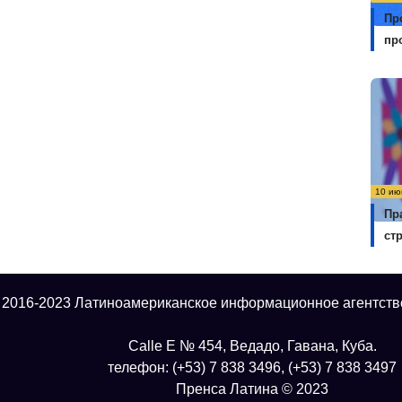
Пр
пр
10 ию
Пр
ст
 2016-2023 Латиноамериканское информационное агентств
Calle E № 454, Ведадо, Гавана, Куба.
телефон: (+53) 7 838 3496, (+53) 7 838 3497
Пренса Латина © 2023