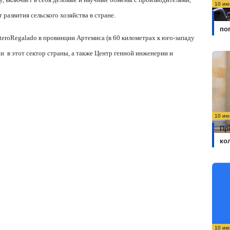
10 ию
развития сельского хозяйства в стране.
Бо
по
tero
Regalado
в провинции Артемиса (в 60 километрах к юго-западу
ии
в этот сектор страны, а также Центр генной инженерии и
10 ию
Пр
ко
10 ию