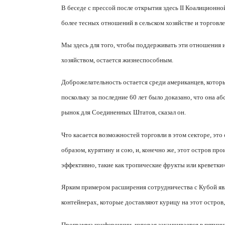
В беседе с прессой после открытия здесь
II
Коалиционной
более тесных отношений в сельском хозяйстве и торговл
Мы здесь для того, чтобы поддерживать эти отношения и 
хозяйством, остается жизнеспособным.
Доброжелательность остается среди американцев, которы
поскольку за последние 60 лет было доказано, что она а
рынок для Соединенных Штатов, сказал он.
Что касается возможностей торговли в этом секторе, это
образом, курятину и сою, и, конечно же, этот остров п
эффективно, такие как тропические фрукты или креветки»
Ярким примером расширения сотрудничества с Кубой явля
контейнерах, которые доставляют курицу на этот остров, 
Программа конференции, которая заканчивается в пятниц