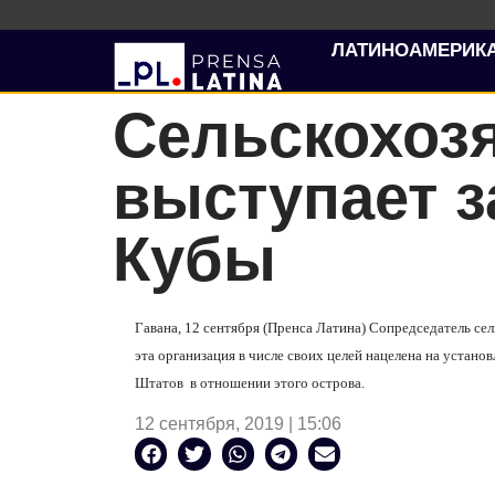
ЛАТИНОАМЕРИК
Сельскохоз
выступает 
Кубы
Гавана, 12 сентября (Пренса Латина) Сопредседатель с
эта организация в числе своих целей нацелена на уста
Штатов
в отношении этого острова.
12 сентября, 2019 | 15:06