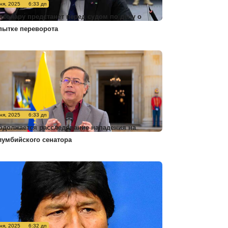
ня, 2025
6:33 дп
лсонару предстанет перед судом по делу о
пытке переворота
ня, 2025
6:33 дп
одолжается расследование нападения на
лумбийского сенатора
ня, 2025
6:32 дп