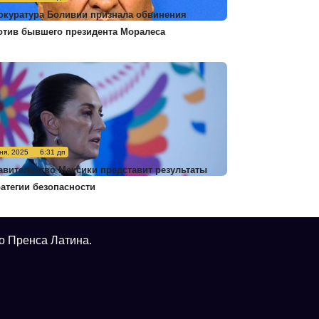
окуратура Боливии признала обвинения
отив бывшего президента Моралеса
ня, 2025
6:31 дп
авительство Мексики представит результаты
ратегии безопасности
о Пренса Латина.