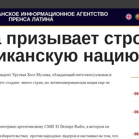
АНСКОЕ ИНФОРМАЦИОННОЕ АГЕНТСТВО
ПРЕНСА ЛАТИНА
 призывает стр
иканскую наци
зидент Уругвая Хосе Мухика, обладающий интеллектуальным и
нте создано
много стран, но латиноамериканская нация еще не
.
06
.
06
ом интервью аргентинскому СМИ
El Destape Radio, в котором он
.
06
азбирательствах
против народных лидеров и настаивал на том, что