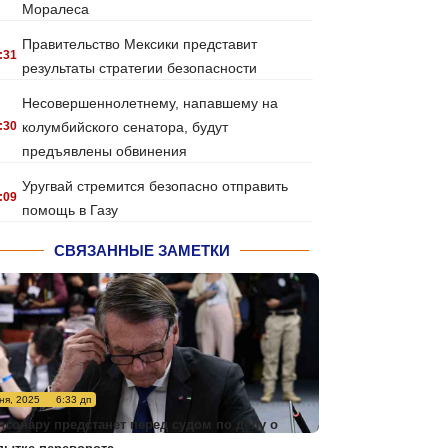
Моралеса
Правительство Мексики представит
:31
результаты стратегии безопасности
Несовершеннолетнему, напавшему на
:30
колумбийского сенатора, будут
предъявлены обвинения
Уругвай стремится безопасно отправить
:09
помощь в Газу
СВЯЗАННЫЕ ЗАМЕТКИ
ня, 2025
6:33 дп
лсонару предстанет перед судом по делу о