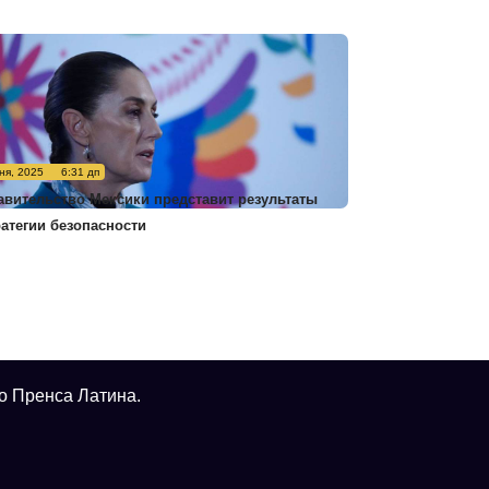
ня, 2025
6:31 дп
авительство Мексики представит результаты
ратегии безопасности
о Пренса Латина.