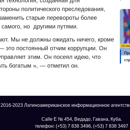
ая технология, созданная для
стороны политического преследования,
 заменить старые перевороты более
самого, но
другими путями.
ают. Мы не должны ожидать ничего, кроме
10 ию
 — это постоянный отчим коррупции. Он
Пр
 управляет этим. Он посеял идею, что
ст
ыть богатым », — отметил он.
 2016-2023 Латиноамериканское информационное агентств
Calle E № 454, Ведадо, Гавана, Куба.
телефон: (+53) 7 838 3496, (+53) 7 838 3497