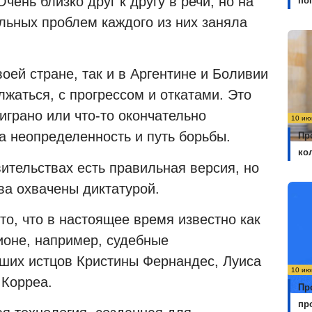
ень близко друг к другу в речи, но на
по
льных проблем каждого из них заняла
воей стране, так и в Аргентине и Боливии
лжаться, с прогрессом и откатами. Это
ыиграно или что-то окончательно
10 ию
а неопределенность и путь борьбы.
Пр
ко
вительствах есть правильная версия, но
тва охвачены диктатурой.
то, что в настоящее время известно как
ионе, например, судебные
ших истцов Кристины Фернандес, Луиса
10 ию
 Корреа.
Пр
пр