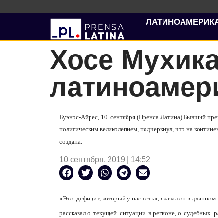
ЛАТИНОАМЕРИК
Хосе Мухика
латиноамер
Буэнос-Айрес, 10
сентября (Пренса Латина) Бывший пре
политическим великолепием, подчеркнул, что на контине
создана.
10 сентября, 2019 | 14:52
«Это
дефицит, который у нас есть», сказал он в длинн
рассказал о
текущей
ситуации
в регионе, о
судебных
р