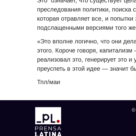
Это
означает, что существует цел
преследования политики, поиска 
которая отравляет все, и попытки
подслащенными версиями того же 
«Это вполне логично, что они дел
этого. Короче говоря, капитализм
реализовал это, генерирует это и
преуспеть в этой идее — значит б
Тпл/маи
©