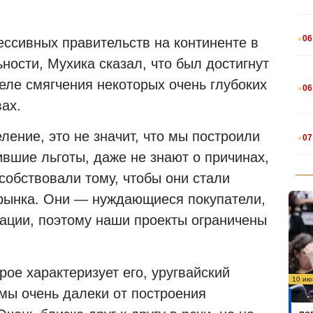
.
06
ессивных правительств на континенте в
ости, Мухика сказал, что был достигнут
.
еле смягчения некоторых очень глубоких
06
ах.
.
ение, это не значит, что мы построили
07
вшие льготы, даже не знают о причинах,
собствовали тому, чтобы они стали
рынка. Они — нуждающиеся покупатели,
ации, поэтому наши проекты ограничены
ое характеризует его, уругвайский
10 ию
«мы очень далеки от построения
Бо