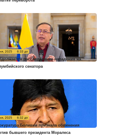
пытке переворота
ня, 2025
6:33 дп
одолжается расследование нападения на
лумбийского сенатора
ня, 2025
6:32 дп
окуратура Боливии признала обвинения
отив бывшего президента Моралеса