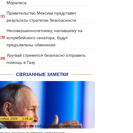
Моралеса
Правительство Мексики представит
:31
результаты стратегии безопасности
Несовершеннолетнему, напавшему на
:30
колумбийского сенатора, будут
предъявлены обвинения
Уругвай стремится безопасно отправить
:09
помощь в Газу
СВЯЗАННЫЕ ЗАМЕТКИ
нтября, 2024
1:29 дп
ссия оставляет за собой право применить