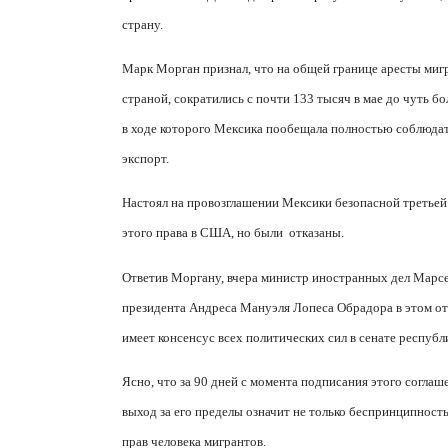
страну.
Марк Морган признал, что на общей границе аресты миг
страной, сократились с почти 133 тысяч в мае до чуть б
в ходе которого Мексика пообещала полностью соблюдат
экспорт.
Настоял на провозглашении Мексики безопасной третьей
этого права в США, но были
отказаны.
Ответив Моргану, вчера министр иностранных дел Марсе
президента Андреса Мануэля Лопеса Обрадора в этом отн
имеет консенсус всех политических сил в сенате республ
Ясно, что за 90 дней с момента подписания этого согла
выход за его пределы означит не только беспринципность
прав человека мигрантов.