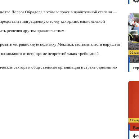
яд
льство Лопеса Обрадора в этом вопросе в значительной степени —
 представить миграционную волну как кризис национальной
вать решения другим правительствам.
ировать миграционную политику Мексики, заставив власти нарушать
26 ма
о возможного ответа, кроме неприятий таких требований.
Ро
ические сектора и общественные организации в стране однозначно
те
12 ма
Ви
фи