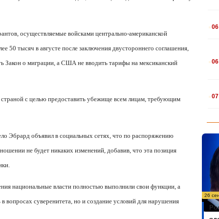
.
06
рантов, осуществляемые войсками центрально-американской
олее 50 тысяч в августе после заключения двустороннего соглашения,
.
06
ь Закон о миграции, а США не вводить тарифы на мексиканский
.
07
 страной с целью предоставить убежище всем лицам, требующим
ло Эбрард объявил в социальных сетях, что по распоряжению
ошении не будет никаких изменений, добавив, что эта позиция
ики.
шения национальные власти полностью выполнили свои функции, а
26 се
 в вопросах суверенитета, но и создание условий для нарушения
Ро