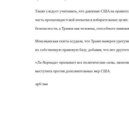
Также следует учитывать, что давление США на правите
часть пропагандистской попытки в избирательных целях
безопасности, а Трампа как человека, способного навязы
Мексиканская газета осудила, что Трамп намерен урегул
их собственную правовую базу, добавив, что нет другог
«Ла-Хорнада» призывает все политические силы, эконом
выступить против дополнительных мер США.
лрб/лма