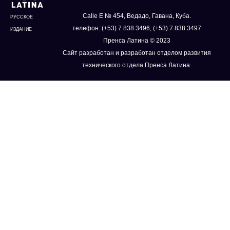
Calle E № 454, Ведадо, Гавана, Куба.
РУССКОЕ
телефон: (+53) 7 838 3496, (+53) 7 838 3497
ИЗДАНИЕ
Пренса Латина © 2023
Сайт разработан и разработан отделом развития
технического отдела Пренса Латина.