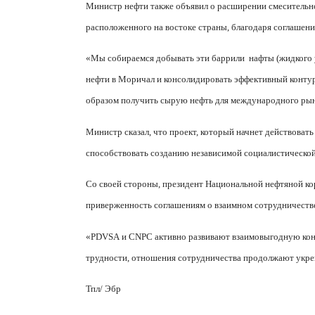
Министр нефти также объявил о расширении смесительно
расположенного на востоке страны, благодаря соглашен
«Мы собираемся добывать эти баррили
нафты (жидкого 
нефти в Моричал и консолидировать эффективный контур
образом получить сырую нефть для международного рын
Министр сказал, что проект, который начнет действовать
способствовать созданию независимой социалистической
Со своей стороны, президент Национальной нефтяной ко
приверженность соглашениям о взаимном сотрудничеств
«
PDVSA
и
CNPC
активно развивают взаимовыгодную ко
трудности, отношения сотрудничества продолжают укре
Тпл/ Эбр