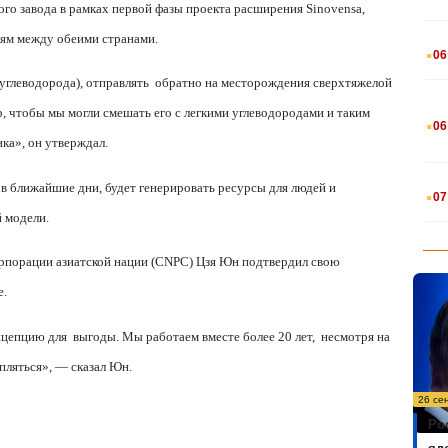
го завода в рамках первой фазы проекта расширения
Sinovensa
,
.
иям между обеими странами.
06
углеводорода), отправлять
обратно на месторождения сверхтяжелой
.
, чтобы мы могли смешать его с легкими углеводородами и таким
06
ка», он утверждал.
.
 в ближайшие дни, будет генерировать ресурсы для людей и
07
 модели.
рпорации азиатской нации (
CNPC
) Цзя Юн подтвердил свою
е.
нцепцию для
выгоды. Мы работаем вместе более 20 лет,
несмотря на
пляться», — сказал Юн.
26 се
Ро