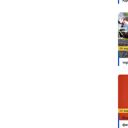
яд
26 ма
Ро
те
12 ма
Ви
фи