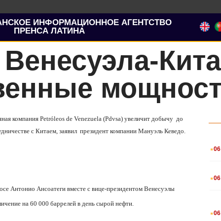
АНСКОЕ ИНФОРМАЦИОННОЕ АГЕНТСТВО
ПРЕНСА ЛАТИНА
 Венесуэла-Кита
венные мощнос
тяная компания
Petr
ó
leos
de
Venezuela
(
Pdvsa
) увеличит добычу
до
дничестве с Китаем, заявил
президент компании Мануэль Кеведо.
.
06
.
06
осе Антонио Ансоатеги вместе с вице-президентом Венесуэлы
еличение на 60 000 баррелей в день сырой нефти.
.
06