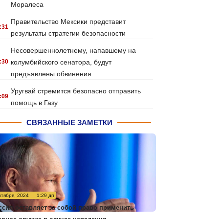
Моралеса
Правительство Мексики представит
:31
результаты стратегии безопасности
Несовершеннолетнему, напавшему на
:30
колумбийского сенатора, будут
предъявлены обвинения
Уругвай стремится безопасно отправить
:09
помощь в Газу
СВЯЗАННЫЕ ЗАМЕТКИ
нтября, 2024
1:29 дп
ссия оставляет за собой право применить