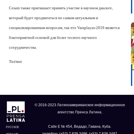
Cesam также приглашает принять участие в научном диалоге,
который будет продвигаться по самым актуальным и
специализированным вопросам, так что Varaplayas-2019 является
благоприятной основой для более тесного научного
сотрудничества.
Тпл
/
вап
© 2016-2023 Латиноамериканское информационное
агентство Пренса Латина.
Calle E № 454, Ведадо, Гавана, Куба.
РУССКОЕ
телефон: (+53) 7 838 3496, (+53) 7 838 3497