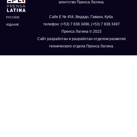
агентство Пренса Латина.
Calle E № 454, Ведадо, Гавана, Куба.
РУССКОЕ
телефон: (+53) 7 838 3496, (+53) 7 838 3497
ИЗДАНИЕ
Пренса Латина © 2023
Сайт разработан и разработан отделом развития
технического отдела Пренса Латина.