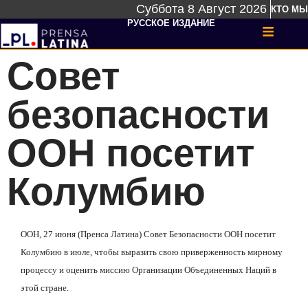
Суббота 8 Август 2026
КТО МЫ
РУССКОЕ ИЗДАНИЕ
Совет
безопасности
ООН посетит
Колумбию
ООН, 27 июня (Пренса Латина) Совет Безопасности ООН посетит
Колумбию в июле, чтобы выразить свою приверженность мирному
процессу и оценить миссию Организации Объединенных Наций в
этой стране.