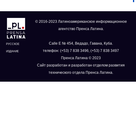
© 2016-2023 Латиноамериканское информационное
агентство Пренса Латина.
Calle E № 454, Ведадо, Гавана, Куба.
РУССКОЕ
телефон: (+53) 7 838 3496, (+53) 7 838 3497
ИЗДАНИЕ
Пренса Латина © 2023
Сайт разработан и разработан отделом развития
технического отдела Пренса Латина.