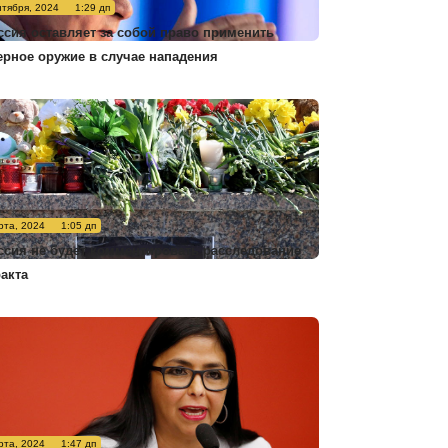
нтября, 2024
1:29 дп
ссия оставляет за собой право применить
ерное оружие в случае нападения
рта, 2024
1:05 дп
ссия не будет комментировать расследование
ракта
рта, 2024
1:47 дп