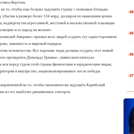
Хелмса-Бертона.
.
о на то, чтобы еще больше задушить страну с помощью блокады
06
ву убытки в размере более 134 млрд. долларов по нынешним ценам.
м, подвергнутая агрессивной, жестокой и насильственной эскалации
.
люцию и ее народ на колени».
06
 Латинской Америке» призвал всех людей осудить эту одностороннюю
раво, законность и мировой порядок.
.
отив человечества. Все хорошие люди должны осудить этот новый
06
го президента Дональда Трампа», заявил интеллектуал.
ть иск перед судом этой страны физическим и юридическим лицам,
.
рритории в имущество, национализированное после победы
07
 направленной на то, чтобы экономически задушить Карибский
дин из его наиболее динамичных секторов.