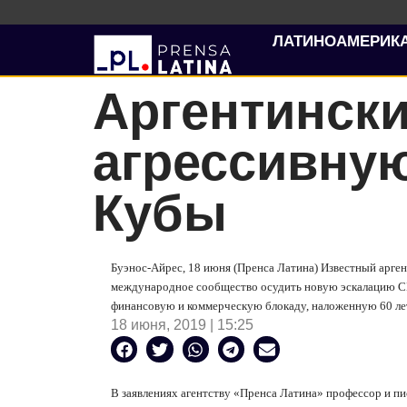
ЛАТИНОАМЕРИК
Аргентински
агрессивну
Кубы
Буэнос-Айрес, 18 июня (Пренса Латина) Известный арген
международное сообщество осудить новую эскалацию СШ
финансовую и коммерческую блокаду, наложенную 60 лет
18 июня, 2019 | 15:25
В заявлениях агентству «Пренса Латина» профессор и п