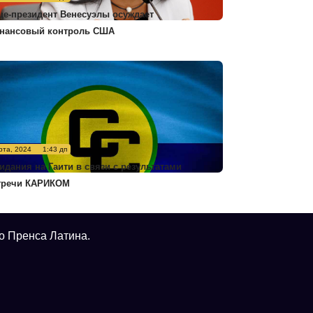
це-президент Венесуэлы осуждает
нансовый контроль США
рта, 2024
1:43 дп
идания на Гаити в связи с результатами
тречи КАРИКОМ
о Пренса Латина.