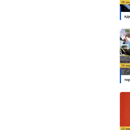
26 се
Ро
яд
26 ма
Ро
те
12 ма