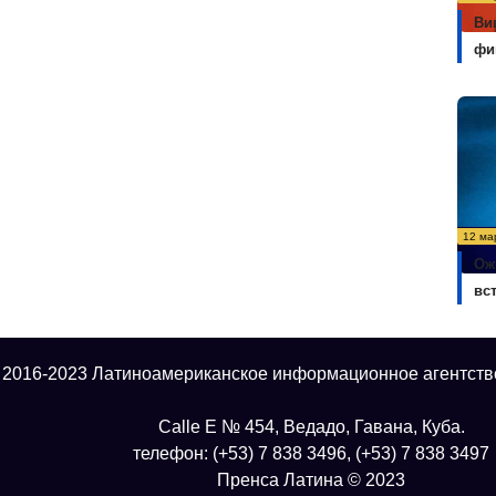
Ви
фи
12 ма
Ож
вс
 2016-2023 Латиноамериканское информационное агентств
Calle E № 454, Ведадо, Гавана, Куба.
телефон: (+53) 7 838 3496, (+53) 7 838 3497
Пренса Латина © 2023