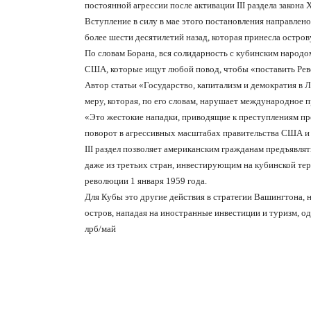
постоянной агрессии после активации III раздела закона 
Вступление в силу в мае этого постановления направлен
более шести десятилетий назад, которая принесла остро
По словам Борана, вся солидарность с кубинским народо
США, которые ищут любой повод, чтобы «поставить Рево
Автор статьи «Государство, капитализм и демократия в
меру, которая, по его словам, нарушает международное п
«Это жестокие нападки, приводящие к преступлениям пр
поворот в агрессивных масштабах правительства США и е
III раздел позволяет американским гражданам предъявля
даже из третьих стран, инвестирующим на кубинской те
революции 1 января 1959 года.
Для Кубы это другие действия в стратегии Вашингтона,
остров, нападая на иностранные инвестиции и туризм, о
лрб/май