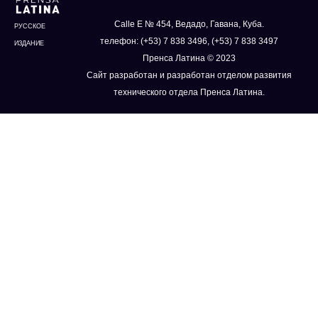
Calle E № 454, Ведадо, Гавана, Куба.
РУССКОЕ
телефон: (+53) 7 838 3496, (+53) 7 838 3497
ИЗДАНИЕ
Пренса Латина © 2023
Сайт разработан и разработан отделом развития
технического отдела Пренса Латина.