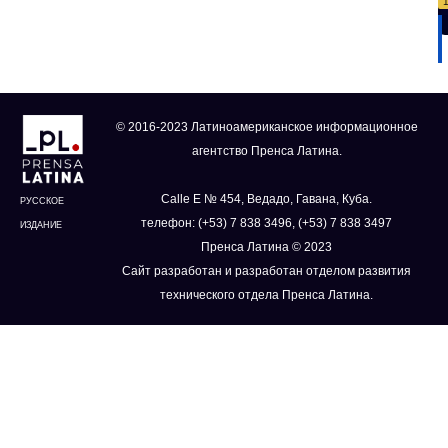
© 2016-2023 Латиноамериканское информационное
агентство Пренса Латина.
Calle E № 454, Ведадо, Гавана, Куба.
РУССКОЕ
телефон: (+53) 7 838 3496, (+53) 7 838 3497
ИЗДАНИЕ
Пренса Латина © 2023
Сайт разработан и разработан отделом развития
технического отдела Пренса Латина.