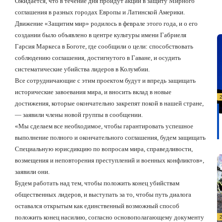
Ожидается, что в течение дня пройдут акции в защиту Мирного
соглашения в разных городах Европы и Латинской Америки.
Движение «Защитим мир» родилось в феврале этого года, и о его
создании было объявлено в центре культуры имени Габриеля
Гарсия Маркеса в Боготе, где сообщили о цели: способствовать
соблюдению соглашения, достигнутого в Гаване, и осудить
систематические убийства лидеров в Колумбии.
Все сотрудничающие с этим проектом будут и впредь защищать
исторические завоевания мира, и вносить вклад в новые
достижения, которые окончательно закрепят покой в нашей стране,
— заявили члены новой группы в сообщении.
«Мы сделаем все необходимое, чтобы гарантировать успешное
выполнение полного и окончательного соглашения, будем защищать
Специальную юрисдикцию по вопросам мира, справедливости,
возмещения и неповторения преступлений и военных конфликтов»,
заявили они.
Будем работать над тем, чтобы положить конец убийствам
общественных лидеров, и выступать за то, чтобы путь диалога
оставался открытым как единственный возможный способ
положить конец насилию, согласно основополагающему документу