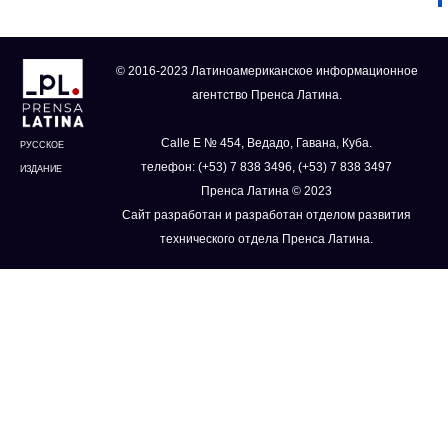
© 2016-2023 Латиноамериканское информационное
агентство Пренса Латина.
Calle E № 454, Ведадо, Гавана, Куба.
РУССКОЕ
телефон: (+53) 7 838 3496, (+53) 7 838 3497
ИЗДАНИЕ
Пренса Латина © 2023
Сайт разработан и разработан отделом развития
технического отдела Пренса Латина.