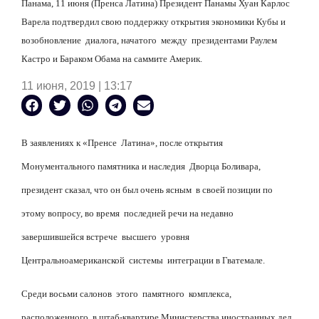
Панама, 11 июня (Пренса Латина) Президент Панамы Хуан Карлос
Варела подтвердил свою поддержку открытия экономики Кубы и
возобновление
диалога, начатого
между
президентами Раулем
Кастро и Бараком Обама на саммите Америк.
11 июня, 2019 | 13:17
В заявлениях к «Пренсе
Латина», после открытия
Монументального памятника и наследия
Дворца Боливара,
президент сказал, что он был очень ясным
в своей позиции по
этому вопросу, во время
последней речи на недавно
завершившейся встрече
высшего
уровня
Центральноамериканской
системы
интеграции в Гватемале.
Среди восьми салонов
этого
памятного
комплекса,
расположенного
в штаб-квартире Министерства иностранных дел