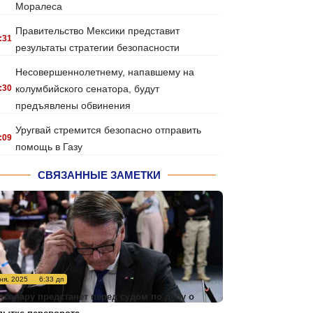
Моралеса
Правительство Мексики представит
:31
результаты стратегии безопасности
Несовершеннолетнему, напавшему на
:30
колумбийского сенатора, будут
предъявлены обвинения
Уругвай стремится безопасно отправить
:09
помощь в Газу
СВЯЗАННЫЕ ЗАМЕТКИ
ня, 2025
6:33 дп
лсонару предстанет перед судом по делу о