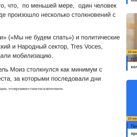
по
о, что,
по меньшей мере,
один человек
где произошло несколько столкновений с
и» («Мы не будем спать») и политические
ский и Народный сектор, Tres Voces,
10 ию
ждали мобилизацию.
Пр
ко
ль Моиз столкнулся как минимум с
ста, за которыми последовали дни
кции
,
это
время
не
станет
исключением
.
10 ию
Пр
пр