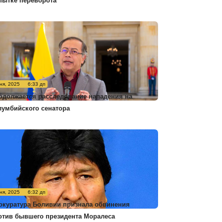
пытке переворота
ня, 2025
6:33 дп
одолжается расследование нападения на
лумбийского сенатора
ня, 2025
6:32 дп
окуратура Боливии признала обвинения
отив бывшего президента Моралеса