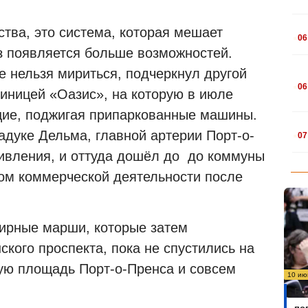
.
тва, это система, которая мешает
06
з появляется больше возможностей.
е нельзя мириться, подчеркнул другой
.
06
тиницей «Оазис», на которую в июле
щие, поджигая припаркованные машины.
.
иадуке Дельма, главной артерии Порт-о-
07
ивления, и оттуда дошёл до
до коммуны
ром коммерческой деятельности после
ирные марши, которые затем
кого проспекта, пока не спустились на
ую площадь Порт-о-Пренса и совсем
10 ию
Бо