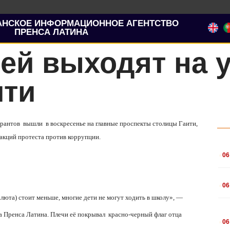
АНСКОЕ ИНФОРМАЦИОННОЕ АГЕНТСТВО
ПРЕНСА ЛАТИНА
ей выходят на 
ити
трантов
вышли
в воскресенье на главные проспекты столицы Гаити,
х акций протеста против коррупции.
.
06
.
06
валюта) стоит меньше, многие дети не могут ходить в школу», —
.
а Пренса Латина. Плечи её покрывал
красно-черный флаг отца
06