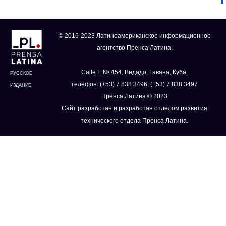
© 2016-2023 Латиноамериканское информационное
агентство Пренса Латина.
Calle E № 454, Ведадо, Гавана, Куба.
РУССКОЕ
телефон: (+53) 7 838 3496, (+53) 7 838 3497
ИЗДАНИЕ
Пренса Латина © 2023
Сайт разработан и разработан отделом развития
технического отдела Пренса Латина.