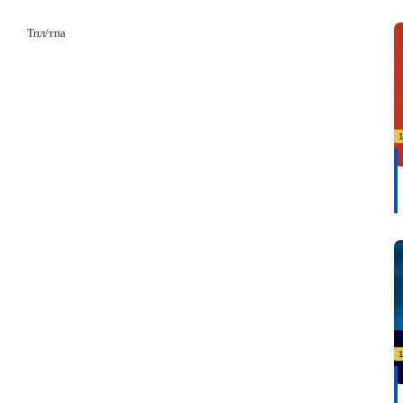
Тпл/тпа