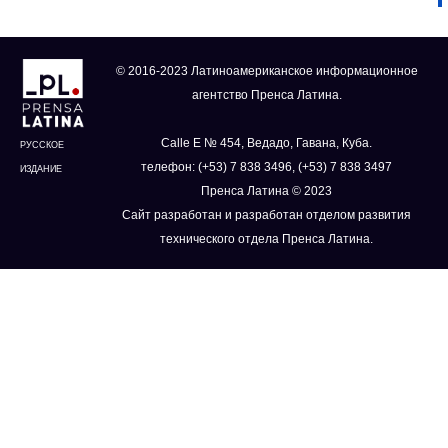
© 2016-2023 Латиноамериканское информационное
агентство Пренса Латина.
Calle E № 454, Ведадо, Гавана, Куба.
РУССКОЕ
телефон: (+53) 7 838 3496, (+53) 7 838 3497
ИЗДАНИЕ
Пренса Латина © 2023
Сайт разработан и разработан отделом развития
технического отдела Пренса Латина.