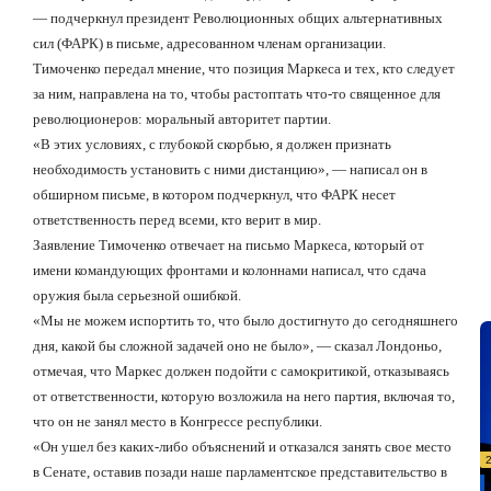
— подчеркнул президент Революционных общих альтернативных
сил (ФАРК) в письме, адресованном членам организации.
Тимоченко передал мнение, что позиция Маркеса и тех, кто следует
за ним, направлена
на то, чтобы растоптать что-то священное для
револю
ционеров: моральный авторитет партии.
«В этих условиях, с глубокой скорбью, я должен признать
необходимость установить с ними дистанцию»
, — написал он в
обширном письме, в котором подчеркнул, что ФАРК несет
ответственность перед всеми, кто верит в мир.
Заявление Тимоченко отвечает на письмо Маркеса, который от
имени командующих фронтами и колоннами написал, что сдача
оружия была серьезной ошибкой.
«Мы не можем испортить то, что было достигнуто до сегодняшнего
дня, какой бы сложной задачей оно не было», — сказал Лондоньо,
отмечая, что Маркес должен подойти с самокритикой, отказываясь
от ответственности, которую возложила на него партия, включая то,
что он не занял место в Конгрессе республики.
«Он ушел без каких-либо объяснений и отказался занять свое место
в Сенате, оставив позади наше парламентское представительство в