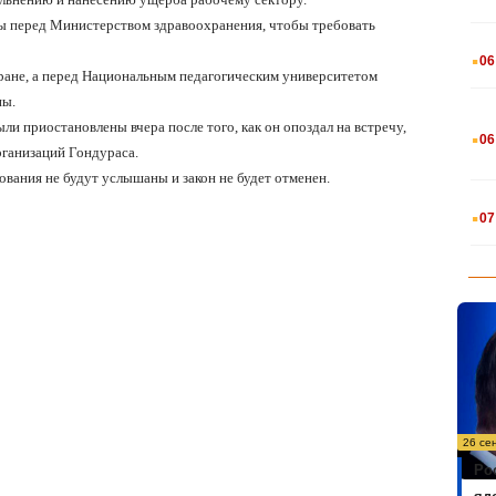
ны перед Министерством здравоохранения, чтобы требовать
.
06
тране, а перед Национальным педагогическим университетом
ны.
.
и приостановлены вчера после того, как он опоздал на встречу,
06
ганизаций Гондураса.
ования не будут услышаны и закон не будет отменен.
.
07
26 се
Ро