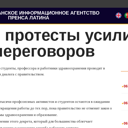
АНСКОЕ ИНФОРМАЦИОННОЕ АГЕНТСТВО
ПРЕНСА ЛАТИНА
 протесты усил
переговоров
е студенты, профессора и работники здравоохранения проводят в
 диалога с правительством.
.
06
.
, тысячи профсоюзных активистов и студентов остаются в ожидании
06
ращения работы до тех пор, пока правительство не отменит закон о
мы здравоохранения и образование.
.
нении этого декрета, который для большинства облегчает
06
ольнению и нанесению ущерба рабочему сектору.