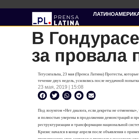
ЛАТИНОАМЕРИК
В Гондурасе
за провала 
Тегусигальпа, 23 мая (Пренса Латина) Протесты, которы
течение двух недель, усилились после неудачной попытки
23 мая, 2019 | 15:08
Под лозунгом «Нет диалога, если декреты не отменены»
и полностью уверены в продолжении демонстраций и прек
реструктуризации и трансформации национальной систе
Кризис начался в конце апреля после объявления о приме
приватизацию этих секторов и приведет к массовому ув