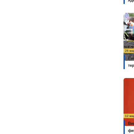
яд
26 ма
Ро
те
12 ма
Ви
фи