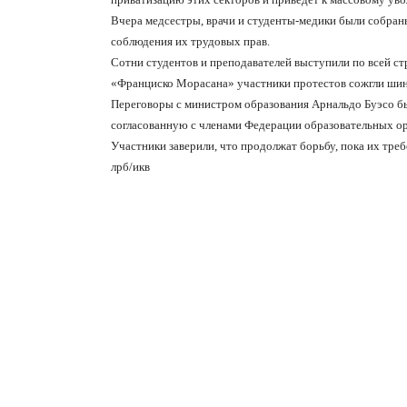
Вчера медсестры, врачи и студенты-медики были собра
соблюдения их трудовых прав.
Сотни студентов и преподавателей выступили по всей с
«Франциско Морасана» участники протестов сожгли ши
Переговоры с министром образования Арнальдо Буэсо был
согласованную с членами Федерации образовательных ор
Участники заверили, что продолжат борьбу, пока их треб
лрб
/
икв