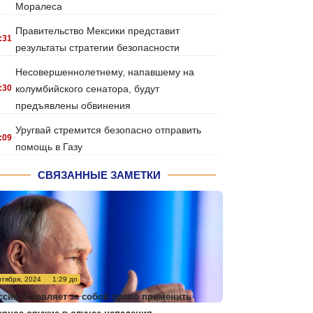
Моралеса
Правительство Мексики представит
:31
результаты стратегии безопасности
Несовершеннолетнему, напавшему на
:30
колумбийского сенатора, будут
предъявлены обвинения
Уругвай стремится безопасно отправить
:09
помощь в Газу
СВЯЗАННЫЕ ЗАМЕТКИ
нтября, 2024
1:29 дп
ссия оставляет за собой право применить