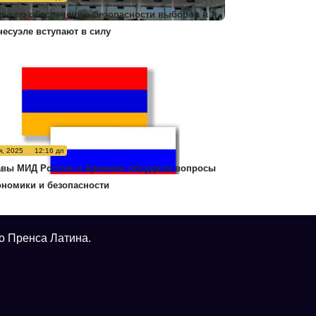
ры по обеспечению безопасности выборов в
несуэле вступают в силу
я, 2025
12:16 дп
авы МИД России и Армении обсудили вопросы
ономики и безопасности
о Пренса Латина.