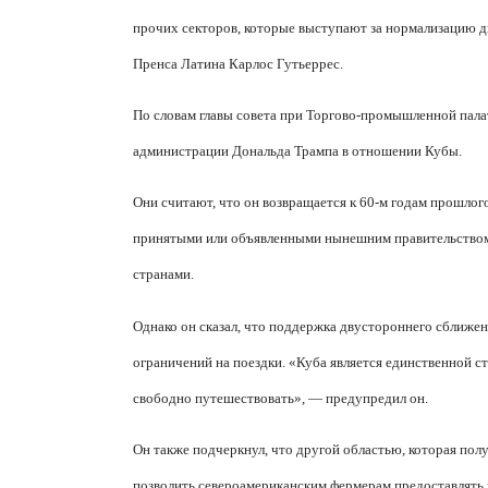
прочих секторов, которые выступают за нормализацию д
Пренса Латина Карлос Гутьеррес.
По словам главы совета при Торгово-промышленной палат
администрации Дональда Трампа в отношении Кубы.
Они считают, что он возвращается к 60-м годам прошлог
принятыми или объявленными нынешним правительством
странами.
Однако он сказал, что поддержка двустороннего сближени
ограничений на поездки. «Куба является единственной ст
свободно путешествовать», — предупредил он.
Он также подчеркнул, что другой областью, которая пол
позволить североамериканским фермерам предоставлять 