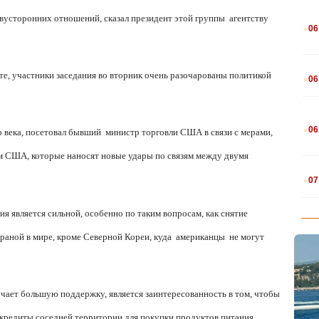
.
вусторонних отношений, сказал президент этой группы
агентству
06
.
е, участники заседания во вторник очень разочарованы политикой
06
.
06
о века, посетовал бывший
министр торговли США в связи с мерами,
 США, которые наносят новые удары по связям между двумя
.
07
я является сильной, особенно по таким вопросам, как снятие
раной в мире, кроме Северной Кореи, куда
американцы
не могут
учает большую поддержку, является заинтересованность в том, чтобы
кредиты соседней территории для покупки продуктов питания,