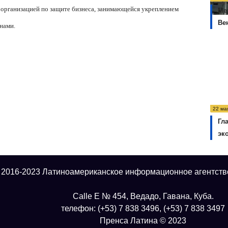
организацией по защите бизнеса, занимающейся укреплением
Ме
Ве
нами.
22 ма
Гл
эк
 2016-2023 Латиноамериканское информационное агентств
Calle E № 454, Ведадо, Гавана, Куба.
телефон: (+53) 7 838 3496, (+53) 7 838 3497
Пренса Латина © 2023