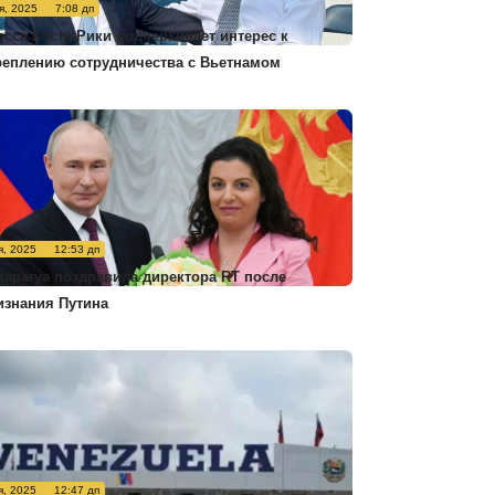
я, 2025
7:08 дп
есса Коста-Рики подчеркивает интерес к
реплению сотрудничества с Вьетнамом
я, 2025
12:53 дп
карагуа поздравила директора RT после
изнания Путина
я, 2025
12:47 дп