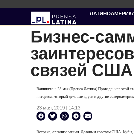
ЛАТИНОАМЕРИК
Бизнес-сам
заинтересо
связей США
Вашингтон, 23 мая (Пренса Латина) Проведениев этой с
интереса, который деловые круги и другие североамерик
23 мая, 2019 | 14:13
Встреча, организованная
Деловым советом США -Кубы, с