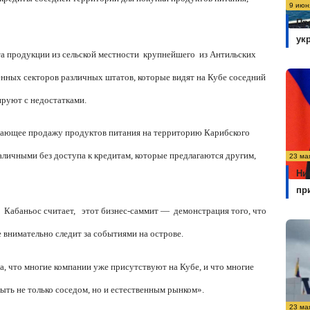
9 июн
Пр
ук
а продукции из сельской местности
крупнейшего
из Антильских
енных секторов различных штатов, которые видят на Кубе соседний
ируют с недостатками.
ешающее продажу продуктов питания на территорию Карибского
наличными без доступа к кредитам, которые предлагаются другим,
23 ма
Ни
пр
Кабаньос считает,
этот бизнес-саммит —
демонстрация того, что
 внимательно следит за событиями на острове.
а, что многие компании уже присутствуют на Кубе, и что многие
быть не только соседом, но и естественным рынком».
23 ма