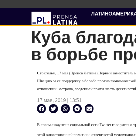
ЛАТИНОАМЕРИК
Куба благо
в борьбе п
Стокгольм, 17 мая (Пренса Латина) Первый заместител
Швецию за ее поддержку в борьбе против экономическо
отношении
острова, введенной почти шесть десятилетий
17 мая, 2019 | 13:51
В своем аккаунте в социальной сети
Twitter
говорится о т
этой односторонней политики, отвергнутой международ