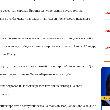
.
 по северным странам Европы для укрепления двусторонних
06
я и дружбы между народами, написал он после своего недавнего
.
06
ыразили заинтересованность в использовании потенциала каждой из
.
ком секторе, сообщил вице-канцлер после встречи с Анникой Содер,
07
х дел Швеции.
дил, что его страна ценит явный отказ Европейского союза (ЕС) и
атами главы
III
закона Хелмса-Бертона против Кубы.
ских островов и Норвегия разделяют общие взгляды на свои
лумбии.
26 се
Ро
ития проектов сотрудничества на взаимовыгодной основе, а также с