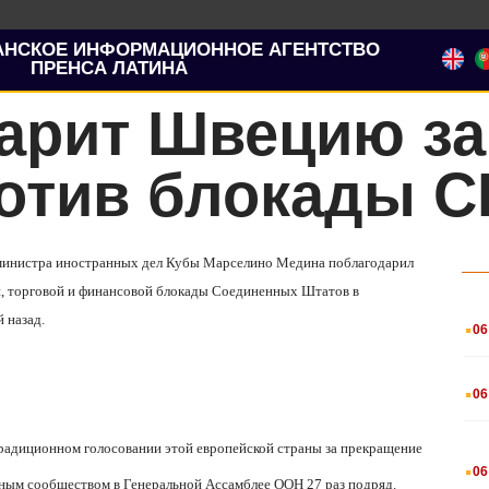
АНСКОЕ ИНФОРМАЦИОННОЕ АГЕНТСТВО
ПРЕНСА ЛАТИНА
дарит Швецию за
ротив блокады 
ь министра иностранных дел Кубы Марселино Медина поблагодарил
й, торговой и финансовой блокады Соединенных Штатов в
.
 назад.
06
.
06
радиционном голосовании этой европейской страны за прекращение
.
06
ным сообществом в Генеральной Ассамблее ООН 27 раз подряд.