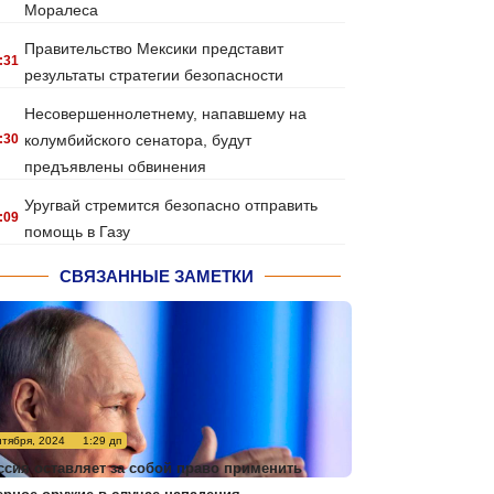
Моралеса
Правительство Мексики представит
:31
результаты стратегии безопасности
Несовершеннолетнему, напавшему на
:30
колумбийского сенатора, будут
предъявлены обвинения
Уругвай стремится безопасно отправить
:09
помощь в Газу
СВЯЗАННЫЕ ЗАМЕТКИ
нтября, 2024
1:29 дп
ссия оставляет за собой право применить