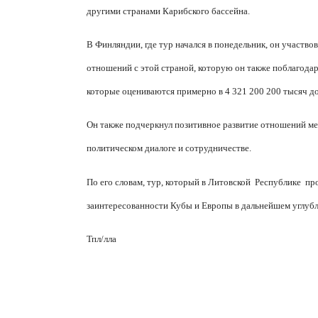
другими странами Карибского бассейна.
В Финляндии, где тур начался в понедельник, он участв
отношений с этой страной, которую он также поблагода
которые оцениваются примерно в 4 321 200 200 тысяч дол
Он также подчеркнул позитивное развитие отношений ме
политическом диалоге и сотрудничестве.
По его словам, тур, который в Литовской
Республике
пр
заинтересованности Кубы и Европы в дальнейшем углуб
Тпл/лла