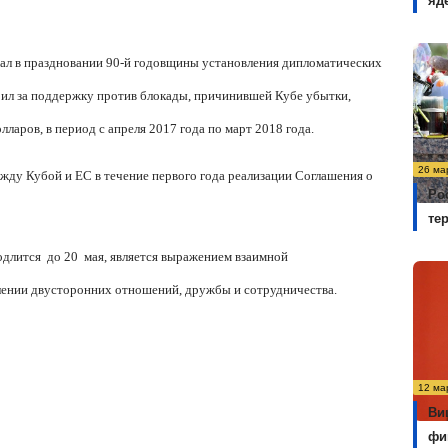
яд
овал в праздновании 90-й годовщины установления дипломатических
рил за поддержку против блокады, причинившей Кубе убытки,
ларов, в период с апреля 2017 года по март 2018 года.
26 ма
жду Кубой и ЕС в течение первого года реализации Соглашения о
Ро
те
одлится
до 20
мая, является выражением взаимной
лении двусторонних отношений, дружбы и сотрудничества.
12 ма
Ви
фи