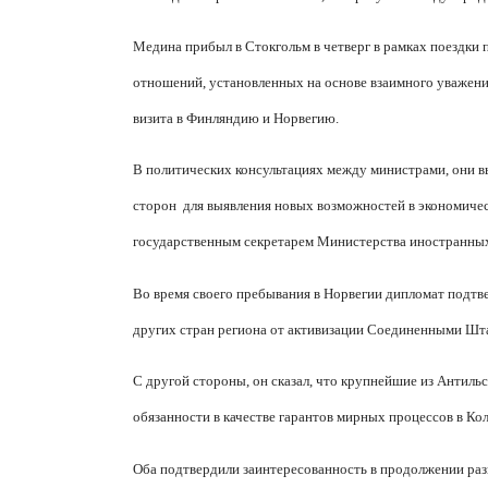
Медина прибыл в Стокгольм в четверг в рамках поездки
отношений, установленных на основе взаимного уважени
визита в Финляндию и Норвегию.
В политических консультациях между министрами, они в
сторон
для выявления новых возможностей в экономичес
государственным секретарем Министерства иностранны
Во время своего пребывания в Норвегии дипломат подтвер
других стран региона от активизации Соединенными Шт
С другой стороны, он сказал, что крупнейшие из Антиль
обязанности в качестве гарантов мирных процессов в Ко
Оба подтвердили заинтересованность в продолжении разв