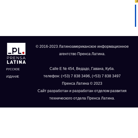
© 2016-2023 Латиноамериканское информационное
агентство Пренса Латина.
Calle E № 454, Ведадо, Гавана, Куба.
РУССКОЕ
телефон: (+53) 7 838 3496, (+53) 7 838 3497
ИЗДАНИЕ
Пренса Латина © 2023
Сайт разработан и разработан отделом развития
технического отдела Пренса Латина.