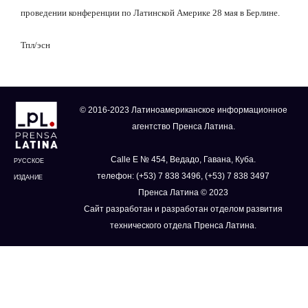
проведении конференции по Латинской Америке 28 мая в Берлине.
Тпл/эсн
© 2016-2023 Латиноамериканское информационное
агентство Пренса Латина.
Calle E № 454, Ведадо, Гавана, Куба.
РУССКОЕ
телефон: (+53) 7 838 3496, (+53) 7 838 3497
ИЗДАНИЕ
Пренса Латина © 2023
Сайт разработан и разработан отделом развития
технического отдела Пренса Латина.