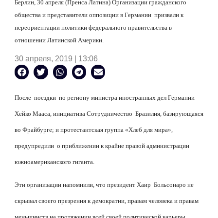
Берлин, 30 апреля (Пренса Латина) Организации гражданского
общества и представители оппозиции в Германии
призвали к
переориентации политики федерального правительства в
отношении Латинской Америки.
30 апреля, 2019 | 13:06
После
поездки
по региону министра иностранных дел Германии
Хейко Мааса, инициатива Сотрудничество
Бразилия, базирующаяся
во Фрайбурге; и протестантская группа «Хлеб для мира»,
предупредили
о приближении к крайне правой администрации
южноамериканского гиганта.
Эти организации напомнили, что президент Хаир
Больсонаро не
скрывал своего презрения к демократии, правам человека и правам
меньшинств на протяжении всей своей политической карьеры.