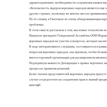
здравоохранению, необходимости сохранения языков инд
«Безопасность лидеров коренных народов является еще од
других странах, поскольку во многих местах криминализ
По её словам, в Гватемале не очень обнадеживающая кар
проблемах.
В этом смысле рассказала о том, как новые технологии и
Накануне президент Генеральной Ассамблеи ООН Мария 
коренных народов на участие в вопросах, которые касаю
В ходе интерактивного слушания, состоявшегося в рам
вопросам коренных народов, она призвала, чтобы больш
многосторонней организации для расширения возможност
Подчеркнула важность Декларации о правах коренных на
процессах принятия решений.
Более тысячи представителей коренных народов присутс
случае сосредоточен на сохранении прав и знаний предк
мнп/ифб