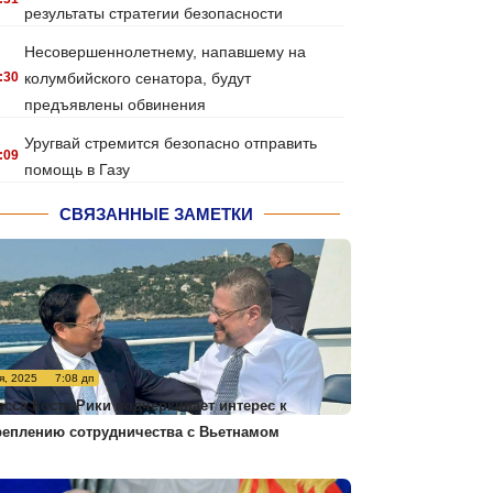
результаты стратегии безопасности
Несовершеннолетнему, напавшему на
:30
колумбийского сенатора, будут
предъявлены обвинения
Уругвай стремится безопасно отправить
:09
помощь в Газу
СВЯЗАННЫЕ ЗАМЕТКИ
я, 2025
7:08 дп
есса Коста-Рики подчеркивает интерес к
реплению сотрудничества с Вьетнамом