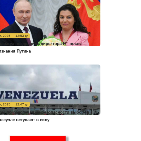
я, 2025
12:53 дп
карагуа поздравила директора RT после
изнания Путина
я, 2025
12:47 дп
ры по обеспечению безопасности выборов в
несуэле вступают в силу