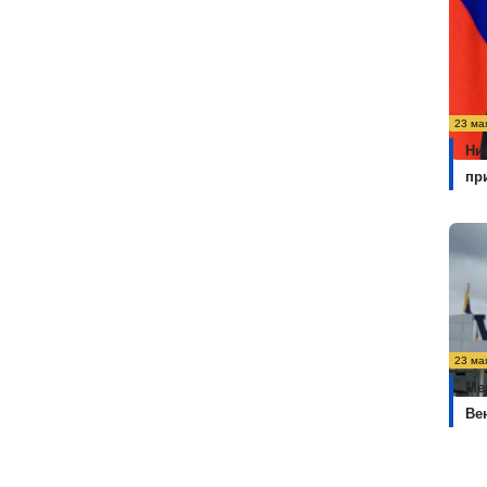
23 ма
Ни
пр
23 ма
Ме
Ве