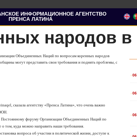
АНСКОЕ ИНФОРМАЦИОННОЕ АГЕНТСТВО
ПРЕНСА ЛАТИНА
нных народов в
ганизации Объединенных Наций по вопросам коренных народов
и общины могут представить свои требования и поднять проблемы, с
.
06
.
06
inaqel
, сказала агентству «Пренса Латина», что очень важно
.
ООН.
06
ый Постоянному форуму Организации Объединенных Наций по
 о том, куда можно направить наши требования.
.
остановка вопроса об участии в политической жизни, доступе к
06