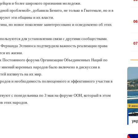
ейцев и более широкого признания молодежи.
ной проблемой», добавила Бенито, не только в Гватемале, но и в
.
ируют эти общины и их власти.
06
тина, но новое поколение заинтересовано и осведомлено об этих
.
спользуются для установления связи с другими сообществами.
07
Фернанда Эспиноса подтвердила важность реализации права
тся их жизни.
ках Постоянного форума Организации Объединенных Наций по
е мнений коренных народов было включено в дискуссии в
ей взглянуть на их мир.
родов и необходимость полноценного и эффективного участия в
твуют с понедельника по 3 мая на форуме ООН, который в этом
ов этих народов.
9 июн
Пр
ук