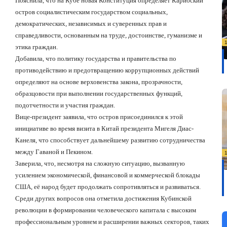
Пояснила, что на Кубе новая Конституция определяет Карибский
остров социалистическим государством социальных,
демократических, независимых и суверенных прав и
справедливости, основанным на труде, достоинстве, гуманизме и
этика граждан.
Добавила, что политику государства и правительства по
противодействию и предотвращению коррупционных действий
определяют на основе верховенства закона, прозрачности,
образцовости при выполнении государственных функций,
подотчетности и участия граждан.
Вице-президент заявила, что остров присоединился к этой
инициативе во время визита в Китай президента Мигеля Диас-
Канеля, что способствует дальнейшему развитию сотрудничества
между Гаваной и Пекином.
Заверила, что, несмотря на сложную ситуацию, вызванную
усилением экономической, финансовой и коммерческой блокады
США, её народ будет продолжать сопротивляться и развиваться.
Среди других вопросов она отметила достижения Кубинской
революции в формировании человеческого капитала с высоким
профессиональным уровнем и расширении важных секторов, таких