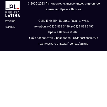
© 2016-2023 Латиноамериканское информационное
агентство Пренса Латина.
Calle E № 454, Ведадо, Гавана, Куба.
РУССКОЕ
телефон: (+53) 7 838 3496, (+53) 7 838 3497
ИЗДАНИЕ
Пренса Латина © 2023
Сайт разработан и разработан отделом развития
технического отдела Пренса Латина.