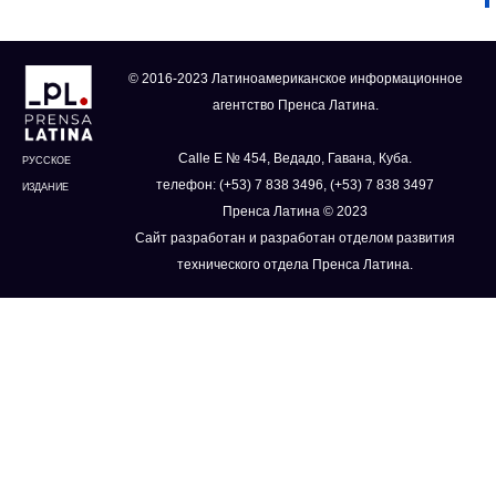
© 2016-2023 Латиноамериканское информационное
агентство Пренса Латина.
Calle E № 454, Ведадо, Гавана, Куба.
РУССКОЕ
телефон: (+53) 7 838 3496, (+53) 7 838 3497
ИЗДАНИЕ
Пренса Латина © 2023
Сайт разработан и разработан отделом развития
технического отдела Пренса Латина.