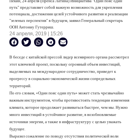
Пекин, 24 апреля (Пренса Латина) Инициатива "Один пояс один
путь" представляет собой важную возможность для укрепления
потенциала, достижения целей устойчивого развития и реализации
"зеленых перспектив" в будущем, заявил Генеральный секретарь
ООН Антониу Гутерриш.
24 апреля, 2019 | 15:26
В беседе с китайской прессой лидер всемирного органа рассмотрел
этот ключевой проект, поскольку огромный объем инвестиций,
выделяемых на международное сотрудничество, приведет к
прогрессу в социально-экономической жизни сопредельных
территорий.
По его словам, «Один пояс один путь» может стать чрезвычайно
важным инструментом, чтобы противостоять тенденции изменения
климата, которое продолжает развиваться быстрее, чем мы. Нужно
много инвестиций в устойчивое развитие, в возобновляемые
источники энергии, а также в инфраструктуру с целью уважать
будущее.
Выразил сожаление по поводу отсутствия политической воли