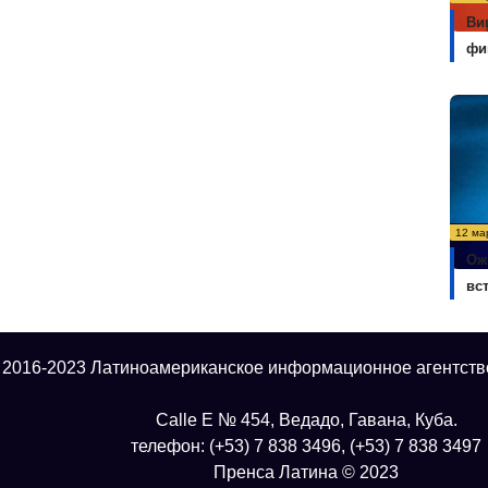
Ви
фи
12 ма
Ож
вс
 2016-2023 Латиноамериканское информационное агентств
Calle E № 454, Ведадо, Гавана, Куба.
телефон: (+53) 7 838 3496, (+53) 7 838 3497
Пренса Латина © 2023