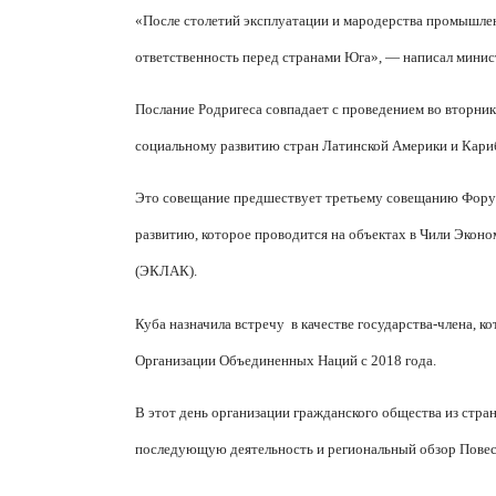
«После столетий эксплуатации и мародерства промышле
ответственность перед странами Юга», — написал мини
Послание Родригеса совпадает с проведением во вторни
социальному развитию стран Латинской Америки и Карибс
Это совещание предшествует третьему совещанию Форум
развитию, которое проводится на объектах в Чили Экон
(ЭКЛАК).
Куба назначила встречу
в качестве государства-члена, к
Организации Объединенных Наций с 2018 года.
В этот день организации гражданского общества из стран
последующую деятельность и региональный обзор Повес