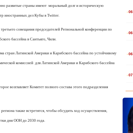
нно развитые страны имеют
моральный долг и историческую
.
06
стр иностранных дел Кубы в
Twitter
.
.
к третьего совещания председателей Региональной конференции по
06
кого бассейна в Сантьяго, Чили.
.
а стран Латинской Америки и Карибского бассейна по устойчивому
06
омической комиссией
для Латинской Америки и Карибского бассейна
.
07
оторое возглавляет Комитет полного состава этого подразделения
 региона также встретятся, чтобы обсудить ход осуществления,
тки дня ООН до 2030 года.