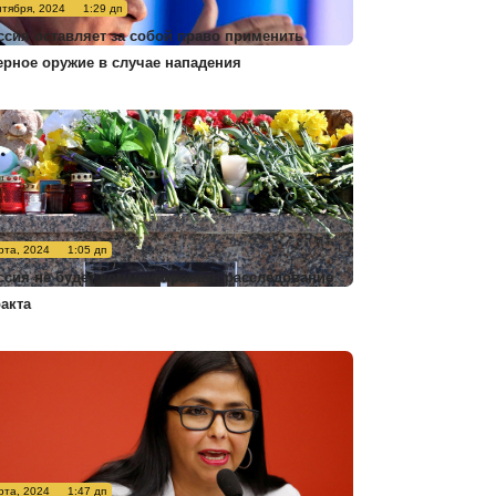
нтября, 2024
1:29 дп
ссия оставляет за собой право применить
ерное оружие в случае нападения
рта, 2024
1:05 дп
ссия не будет комментировать расследование
ракта
рта, 2024
1:47 дп