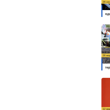
26 се
Ро
яд
26 ма
Ро
те
12 ма