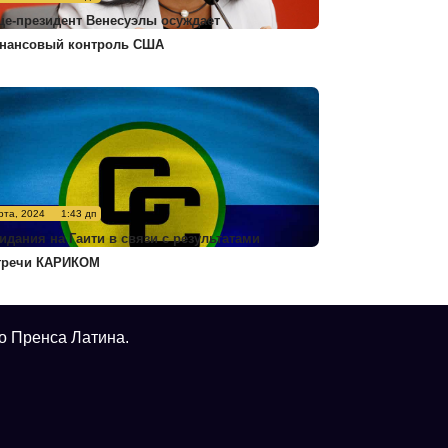
це-президент Венесуэлы осуждает
нансовый контроль США
рта, 2024
1:43 дп
идания на Гаити в связи с результатами
тречи КАРИКОМ
о Пренса Латина.