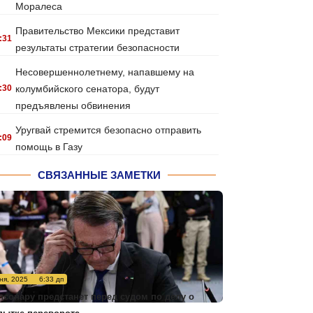
Моралеса
Правительство Мексики представит
:31
результаты стратегии безопасности
Несовершеннолетнему, напавшему на
:30
колумбийского сенатора, будут
предъявлены обвинения
Уругвай стремится безопасно отправить
:09
помощь в Газу
СВЯЗАННЫЕ ЗАМЕТКИ
ня, 2025
6:33 дп
лсонару предстанет перед судом по делу о