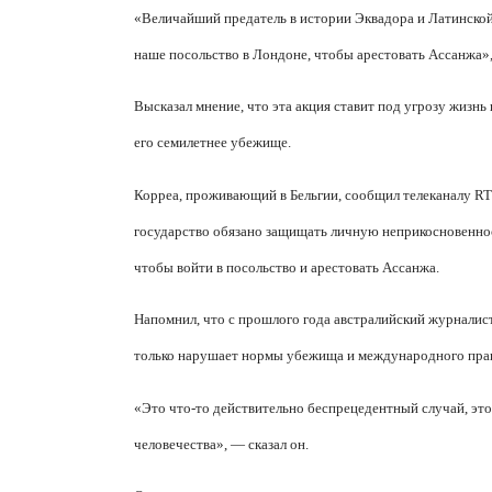
«Величайший предатель в истории Эквадора и Латинской
наше посольство в Лондоне, чтобы арестовать Ассанжа»
Высказал мнение, что эта акция ставит под угрозу жизнь
его семилетнее убежище.
Корреа, проживающий в Бельгии, сообщил телеканалу
RT
государство обязано защищать личную неприкосновенно
чтобы войти в посольство и арестовать Ассанжа.
Напомнил, что с прошлого года австралийский журналист 
только нарушает нормы убежища и международного прав
«Это что-то действительно беспрецедентный случай, это 
человечества», — сказал он.