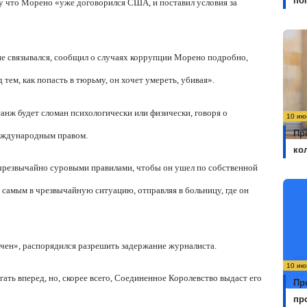
по
му что Морено «уже договорился США, и поставил условия за
не связывался, сообщил о случаях коррупции Морено подробно,
 тем, как попасть в тюрьму, он хочет умереть, убивая».
ссанж будет сломан психологически или физически, говоря о
10 ию
Пр
международным правом.
ко
с чрезвычайно суровыми правилами, чтобы он ушел по собственной
ем самым в чрезвычайную ситуацию, отправляя в больницу, где он
ачен», распорядился разрешить задержание журналиста.
10 ию
егать вперед, но, скорее всего, Соединенное Королевство выдаст его
Пр
пр