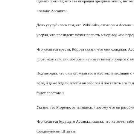
Однако признал, что эта операция предполагалась, пото
«голову Ассанжа».
Дело усугубилось тем, что
Wikileaks
, с которым Ассанж 
уверяя, что президент может попасть в тюрьму, «но перед
Что касается ареста, Корреа сказал, что они ожидали: А
протоколе условий, который не имеет ничего общего с 
Подтвердил, что они держали его в жестокой изоляции 
воле, и даже ждали, чтобы он заболел и поставить его т
будет арестован.
Указал, что Морено, отчаявшись, «потому что он разобл
Что касается будущего Ассанжа, сказал, что не хочет заб
Соединенным Штатам.