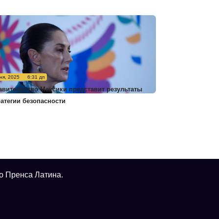
ня, 2025
6:31 дп
авительство Мексики представит результаты
ратегии безопасности
о Пренса Латина.