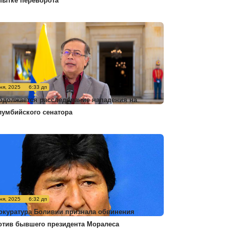
пытке переворота
ня, 2025
6:33 дп
одолжается расследование нападения на
лумбийского сенатора
ня, 2025
6:32 дп
окуратура Боливии признала обвинения
отив бывшего президента Моралеса