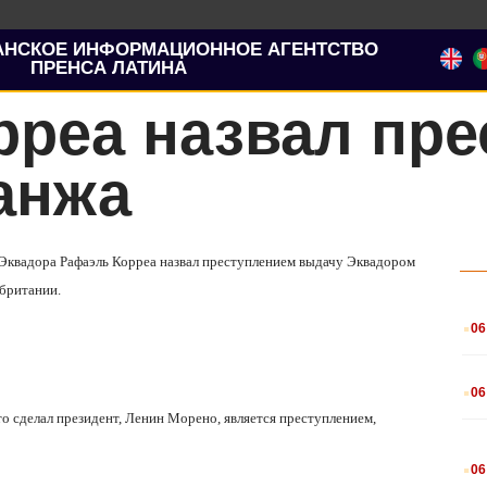
АНСКОЕ ИНФОРМАЦИОННОЕ АГЕНТСТВО
ПРЕНСА ЛАТИНА
рреа назвал пре
анжа
 Эквадора Рафаэль Корреа назвал преступлением выдачу Эквадором
британии.
.
06
.
06
что сделал президент, Ленин Морено, является преступлением,
.
06