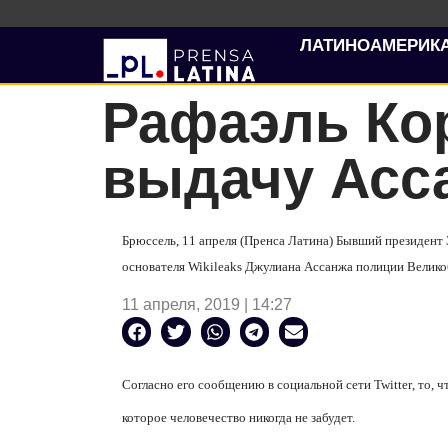
ЛАТИНОАМЕРИК
Рафаэль Ко
выдачу Асс
Брюссель, 11 апреля (Пренса Латина) Бывший президент
основателя
Wikileaks
Джулиана Ассанжа полиции Велико
11 апреля, 2019 | 14:27
Согласно его сообщению в социальной сети
Twitter
, то, 
которое человечество никогда не забудет.