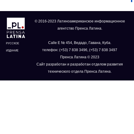
© 2016-2023 Латиноамериканское информационное
агентство Пренса Латина.
Calle E № 454, Ведадо, Гавана, Куба.
РУССКОЕ
телефон: (+53) 7 838 3496, (+53) 7 838 3497
ИЗДАНИЕ
Пренса Латина © 2023
Сайт разработан и разработан отделом развития
технического отдела Пренса Латина.