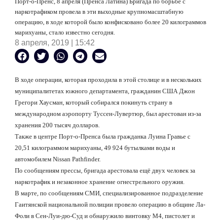
Порт-о-Пренс, 8 апреля (Пренса Латина) Бригада по борьбе с
наркотрафиком провела в эти выходные крупномасштабную
операцию, в ходе которой было конфисковано более 20 килограммов
марихуаны, стало известно сегодня.
8 апреля, 2019 | 15:42
В ходе операции, которая проходила в этой столице и в нескольких
муниципалитетах южного департамента, гражданин США Джон
Грегори Хаусман, который собирался покинуть страну в
международном аэропорту Туссен-Лувертюр, был арестован из-за
хранения 200 тысяч долларов.
Также в центре Порт-о-Пренса была гражданка Луина Гравье с
20,51 килограммом марихуаны, 49 924 бутылками воды и
автомобилем Nissan Pathfinder.
По сообщениям прессы, бригада арестовала ещё двух человек за
наркотрафик и незаконное хранение огнестрельного оружия.
В марте, по сообщениям СМИ, специализированное подразделение
Гаитянской национальной полиции провело операцию в общине Ла-
Фоли в Сен-Луи-дю-Суд и обнаружило винтовку М4, пистолет и