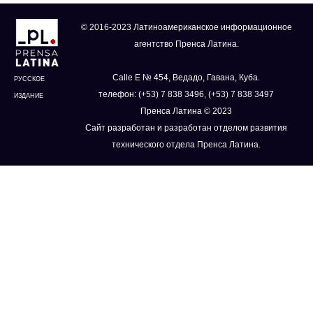
© 2016-2023 Латиноамериканское информационное
агентство Пренса Латина.
Calle E № 454, Ведадо, Гавана, Куба.
РУССКОЕ
телефон: (+53) 7 838 3496, (+53) 7 838 3497
ИЗДАНИЕ
Пренса Латина © 2023
Сайт разработан и разработан отделом развития
технического отдела Пренса Латина.