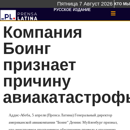
Пятница 7 Август 2026
КТО МЫ
РУССКОЕ ИЗДАНИЕ
Компания
Боинг
признает
причину
авиакатастроф
Аддис-Абеба, 5 апреля (Пренса Латина) Генеральный директор
американской авиакомпании "Боинг" Деннис Муйленбург признал,
что неисправное программное обеспечение привело к крушению