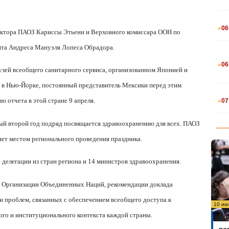
.
06
ектора ПАОЗ Кариссы Этьенн и Верховного комиссара ООН по
нта Андреса Мануэля Лопеса Обрадора.
.
06
узей всеобщего санитарного сервиса, организованном Японией и
в Нью-Йорке, постоянный представитель Мексики перед этим
.
 отчета в этой стране 9 апреля.
07
рый второй год подряд посвящается здравоохранению для всех. ПАОЗ
анет местом регионального проведения праздника.
делегации из стран региона и 14 министров здравоохранения.
 Организации Объединенных Наций, рекомендации доклада
 проблем, связанных с обеспечением всеобщего доступа к
10 ию
ого и институционального контекста каждой страны.
Бо