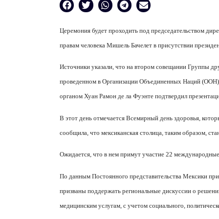
Церемония будет проходить под председательством дир
правам человека Мишель Бачелет в присутствии президе
Источники указали, что на втором совещании Группы др
проведенном в Организации Объединенных Наций (ООН) 
органом Хуан Рамон де ла Фуэнте подтвердил презентацию
В этот день отмечается Всемирный день здоровья, кото
сообщила, что мексиканская столица, таким образом, ст
Ожидается, что в нем примут участие 22 международные 
По данным Постоянного представительства Мексики при
призваны поддержать региональные дискуссии о решении
медицинским услугам, с учетом социального, политическ