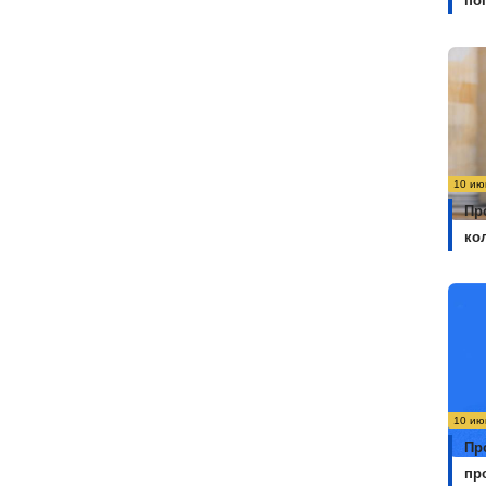
по
10 ию
Пр
ко
10 ию
Пр
пр