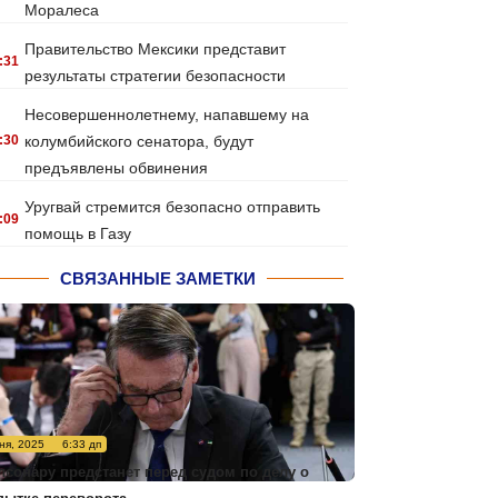
Моралеса
Правительство Мексики представит
:31
результаты стратегии безопасности
Несовершеннолетнему, напавшему на
:30
колумбийского сенатора, будут
предъявлены обвинения
Уругвай стремится безопасно отправить
:09
помощь в Газу
СВЯЗАННЫЕ ЗАМЕТКИ
ня, 2025
6:33 дп
лсонару предстанет перед судом по делу о