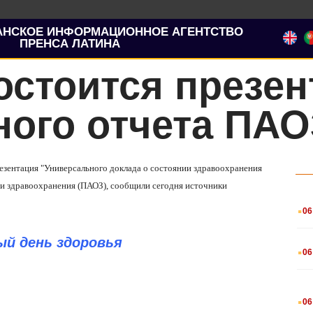
АНСКОЕ ИНФОРМАЦИОННОЕ АГЕНТСТВО
ПРЕНСА ЛАТИНА
остоится презен
ного отчета ПАО
езентация "Универсального доклада о состоянии здравоохранения
ии здравоохранения (ПАОЗ), сообщили сегодня источники
.
06
й день здоровья
.
06
.
06