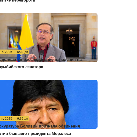
пытке переворота
ня, 2025
6:33 дп
одолжается расследование нападения на
лумбийского сенатора
ня, 2025
6:32 дп
окуратура Боливии признала обвинения
отив бывшего президента Моралеса