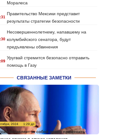
Моралеса
Правительство Мексики представит
:31
результаты стратегии безопасности
Несовершеннолетнему, напавшему на
:30
колумбийского сенатора, будут
предъявлены обвинения
Уругвай стремится безопасно отправить
:09
помощь в Газу
СВЯЗАННЫЕ ЗАМЕТКИ
нтября, 2024
1:29 дп
ссия оставляет за собой право применить