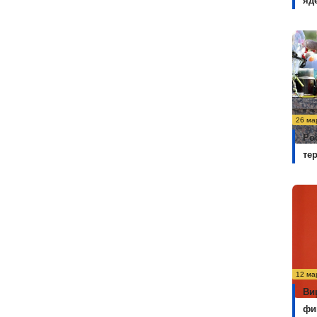
яд
26 ма
Ро
те
12 ма
Ви
фи