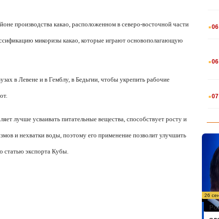
.
айоне производства какао, расположенном в северо-восточной части
06
классификацию микоризы какао, которые играют основополагающую
.
06
зах в Левене и в Гемблу, в Бедьгии, чтобы укрепить рабочие
.
от.
07
ляет лучше усваивать питательные вещества, способствует росту и
мов и нехватки воды, поэтому его применение позволит улучшить
ю статью экспорта Кубы.
26 се
Ро