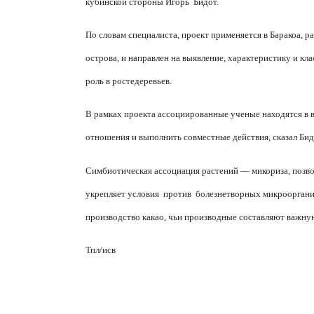
кубинской стороны Игорь
Бидот.
По словам специалиста, проект применяется в Баракоа, р
острова, и направлен на выявление, характеристику и 
роль в ростедеревьев.
В рамках проекта ассоциированные ученые находятся в ву
отношения и выполнить совместные действия, сказал Бид
Симбиотическая ассоциация растений — микориза, позво
укрепляет условия
против
болезнетворных микроорганиз
производство какао, чьи производные составляют важну
Тпл/исв