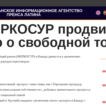
АНСКОЕ ИНФОРМАЦИОННОЕ АГЕНТСТВО
ПРЕНСА ЛАТИНА
ЕРКОСУР продви
 о свободной т
бщий рынок (МЕРКОСУР) и Канада движутся к заключению
 раундов переговоров.
.
06
.
начительный
прогресс такие главы, как «Упрощение процедур
06
еллектуальная собственность», добились значительного прогресса.
стиционной главой.
.
ай и Уругвай) ожидают увеличения своего экспорта в Канаду с
06