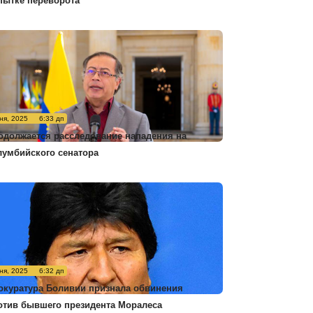
пытке переворота
ня, 2025
6:33 дп
одолжается расследование нападения на
лумбийского сенатора
ня, 2025
6:32 дп
окуратура Боливии признала обвинения
отив бывшего президента Моралеса