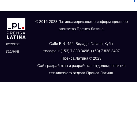
© 2016-2023 Латиноамериканское информационное
агентство Пренса Латина.
Calle E № 454, Ведадо, Гавана, Куба.
РУССКОЕ
телефон: (+53) 7 838 3496, (+53) 7 838 3497
ИЗДАНИЕ
Пренса Латина © 2023
Сайт разработан и разработан отделом развития
технического отдела Пренса Латина.