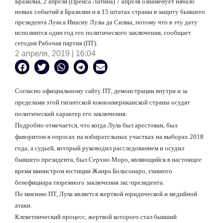
Бразилиа, 2 апреля (Пренса Латина) 7 апреля ознаменует начало
новых событий в Бразилии и в 15 штатах страны в защиту бывшего
президента Луиса Инасиу Лулы да Силвы, потому что в эту дату
исполнится один год его политического заключения, сообщает
сегодня Рабочая партия (ПТ).
2 апреля, 2019 | 16:04
Согласно официальному сайту П
T
, демонстрации внутри и за
пределами этой гигантской южноамериканской страны осудят
политический характер его заключения.
Подробно отмечается, что когда Лула был арестован, был
фаворитом в опросах на избирательных участках на выборах 2018
года, а судьей, который руководил расследованием и осудил
бывшего президента, был Серхио Моро, являющийся в настоящее
время министром юстиции Жаира Больсонаро, главного
бенефициара тюремного заключения экс-президента.
По мнению ПТ, Лула является жертвой юридической и медийной
атаки.
Клеветнический процесс, жертвой которого стал бывший