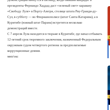
президенты Фернандо Хаддад даст «зеленый свет» каравану
«Свободу Луле» в Порту-Алегри, столице штата Риу-Гранди-ду-
Сул, в субботу — во Флорианополисе (штат Санта-Катарина), а в
Куритибе (южный штат Парана) встретятся несколько
демонстраций вместе.
С 7 апреля Лула находится в тюрьме в Куритибе, где начал отбывать
12-летний срок тюремного заключения, назначенный Федеральным
окружным судом четвертого региона за предполагаемые
коррупционные деяния.
мнп/окс