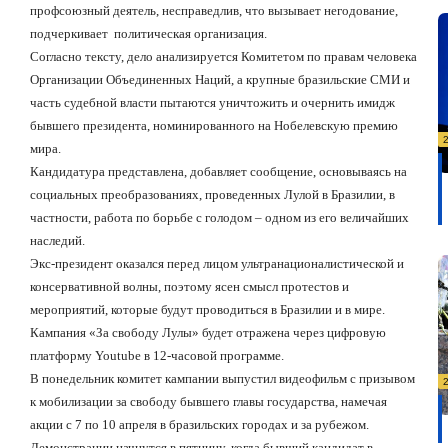
профсоюзный деятель, несправедлив, что вызывает негодование,
подчеркивает
политическая организация.
Согласно тексту, дело анализируется Комитетом по правам человека
Организации Объединенных Наций, а крупные бразильские СМИ и
часть судебной власти пытаются уничтожить и очернить имидж
бывшего президента, номинированного на Нобелевскую премию
мира.
Кандидатура представлена, добавляет сообщение, основываясь на
социальных преобразованиях, проведенных Лулой в Бразилии, в
частности, работа по борьбе с голодом – одном из его величайших
наследий.
Экс-президент оказался перед лицом ультранационалистической и
консервативной волны, поэтому ясен смысл протестов и
мероприятий, которые будут проводиться в Бразилии и в мире.
Кампания «За свободу Лулы» будет отражена через цифровую
платформу
Youtube
в 12-часовой программе.
В понедельник комитет кампании выпустил видеофильм с призывом
к мобилизации за свободу бывшего главы государства, намечая
акции с 7 по 10 апреля в бразильских городах и за рубежом.
Демонстрации начнутся в пятницу, когда бывший кандидат в