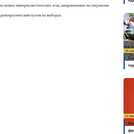
яд
ью новых империалистических атак, направленных на свержение
 демократическим путем на выборах.
26 ма
Ро
те
12 ма
Ви
фи