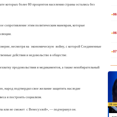
ате которых более 80 процентов населения страны остались без
.
06
шое сопротивление этим политическим маневрам, которые
.
06
волюции.
оверие, несмотря на
экономическую
войну, с которой Соединенные
.
07
венные действия и недовольство в обществе.
 нехватку продовольствия и медикаментов, а также неизбирательный
ию, народ подтвердил свое желание защитить наследие
веса и построить социализм.
26 се
ла или не сможет
с Венесуэлой», — подчеркнул он.
Ро