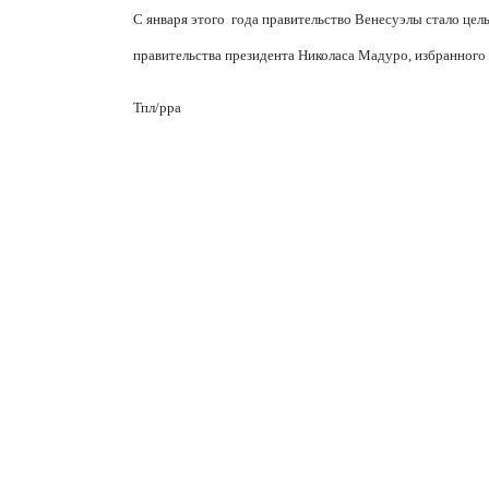
С января этого
года правительство Венесуэлы стало цел
правительства президента Николаса Мадуро, избранного
Тпл/рра