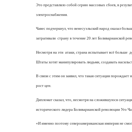
Это представляло собой серию массовых сбоев, в результ
электроснабжения.
Чавес подчеркнул, что венесуэльский народ оказал боль
затрагивали
страну в течение 20 лет Боливарианской ре
Несмотря на эти
атаки, страна испытывает всё больше
д
Штаты хотят манипулировать людьми, создавать насильст
В связи с этим он заявил, что такая ситуация порождает
рост цен.
Дипломат сказал, что, несмотря на сложившуюся ситуац
исторического лидера Боливарианской революции Уго Ча
«И именно поэтому североамериканская империя не смог