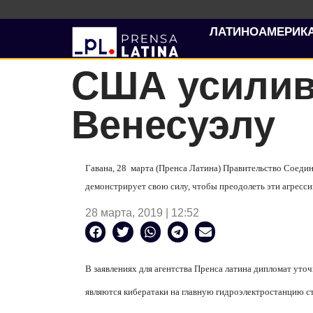
ЛАТИНОАМЕРИК
США усилив
Венесуэлу
Гавана, 28
марта (Пренса Латина) Правительство Соедин
демонстрирует свою силу, чтобы преодолеть эти агресси
28 марта, 2019 | 12:52
В заявлениях для агентства Пренса латина дипломат уто
являются кибератаки на главную гидроэлектростанцию с