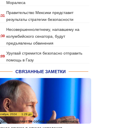
Моралеса
Правительство Мексики представит
:31
результаты стратегии безопасности
Несовершеннолетнему, напавшему на
:30
колумбийского сенатора, будут
предъявлены обвинения
Уругвай стремится безопасно отправить
:09
помощь в Газу
СВЯЗАННЫЕ ЗАМЕТКИ
нтября, 2024
1:29 дп
ссия оставляет за собой право применить