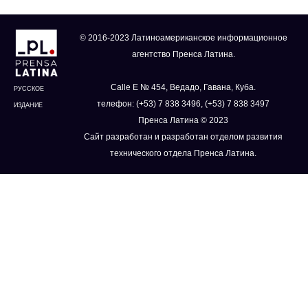
© 2016-2023 Латиноамериканское информационное
агентство Пренса Латина.
Calle E № 454, Ведадо, Гавана, Куба.
РУССКОЕ
телефон: (+53) 7 838 3496, (+53) 7 838 3497
ИЗДАНИЕ
Пренса Латина © 2023
Сайт разработан и разработан отделом развития
технического отдела Пренса Латина.