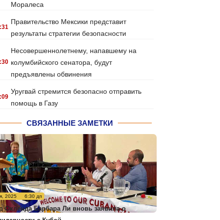
Моралеса
Правительство Мексики представит
:31
результаты стратегии безопасности
Несовершеннолетнему, напавшему на
:30
колумбийского сенатора, будут
предъявлены обвинения
Уругвай стремится безопасно отправить
:09
помощь в Газу
СВЯЗАННЫЕ ЗАМЕТКИ
я, 2025
6:30 дп
р Окленда Барбара Ли вновь заявила о