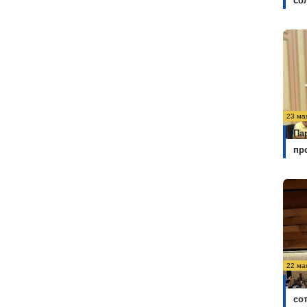
со
23 ма
Па
пр
22 ма
Ку
со