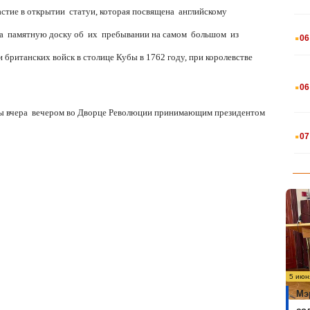
астие в открытии
статуи, которая посвящена
английскому
.
а
памятную доску об
их
пребывании на самом
большом
из
06
 британских войск в столице Кубы в 1762 году, при королевстве
.
06
ы вчера
вечером во Дворце Революции принимающим президентом
.
07
5 июн
Мэ