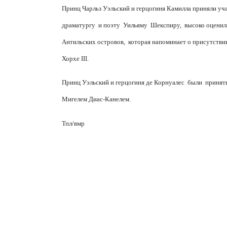
Принц Чарльз Уэльский и герцогиня Камилла приняли уч
драматургу
и поэту
Уильяму
Шекспиру,
высоко оценил
Антильских островов,
которая напоминает о присутствии
Хорхе
III
.
Принц Уэльский и герцогиня де Корнуалес
были
принят
Мигелем Диас-Канелем.
Тпл/вмр