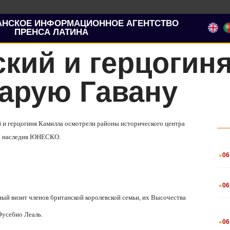
АНСКОЕ ИНФОРМАЦИОННОЕ АГЕНТСТВО
ПРЕНСА ЛАТИНА
кий и герцогин
арую Гавану
й и герцогиня Камилла осмотрели районы исторического центра
го наследия ЮНЕСКО.
.
06
.
06
ный визит членов британской королевской семьи, их Высочества
.
усебио Леаль.
06