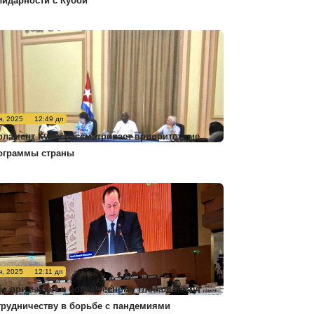
лидарности с Кубой
я, 2025
12:49 дп
рламент Кубы рассматривает приоритетные
ограммы страны
я, 2025
12:11 дп
ба призывает к более тесному глобальному
трудничеству в борьбе с пандемиями