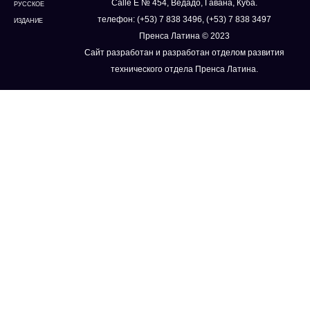
Calle E № 454, Ведадо, Гавана, Куба.
РУССКОЕ
телефон: (+53) 7 838 3496, (+53) 7 838 3497
ИЗДАНИЕ
Пренса Латина © 2023
Сайт разработан и разработан отделом развития
технического отдела Пренса Латина.