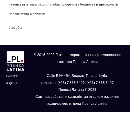
равенства и интеграции, чтобы искоренить бедность и преодолеть
неравенство в регионе.
Тпл/рбп
© 2016-2023 Латиноамериканское информационное
агентство Пренса Латина.
Calle E № 454, Ведадо, Гавана, Куба.
РУССКОЕ
телефон: (+53) 7 838 3496, (+53) 7 838 3497
ИЗДАНИЕ
Пренса Латина © 2023
Сайт разработан и разработан отделом развития
технического отдела Пренса Латина.