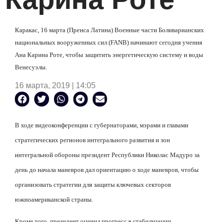
Каракас, 16 марта (Пренса Латина) Военные части Боливарианских
национальных вооруженных сил (FANB) начинают сегодня учения
Ана Карина Роте, чтобы защитить энергетическую систему и воды
Венесуэлы.
16 марта, 2019 | 14:05
В ходе видеоконференции с губернаторами, мэрами и главами
стратегических регионов интегрального развития и зон
интегральной обороны президент Республики Николас Мадуро за
день до начала маневров дал ориентацию о ходе маневров, чтобы
организовать стратегии для защиты ключевых секторов
южноамериканской страны.
Кроме того, президент оценил прогресс в стабилизации