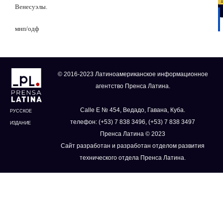
Венесуэлы.
мнп/одф
© 2016-2023 Латиноамериканское информационное
агентство Пренса Латина.
Calle E № 454, Ведадо, Гавана, Куба.
РУССКОЕ
телефон: (+53) 7 838 3496, (+53) 7 838 3497
ИЗДАНИЕ
Пренса Латина © 2023
Сайт разработан и разработан отделом развития
технического отдела Пренса Латина.