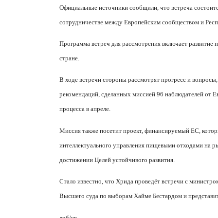
Официальные источники сообщили, что встреча состоитс
сотрудничестве между Европейским сообществом и Респ
Программа встреч для рассмотрения включает развитие 
стране.
В ходе встречи стороны рассмотрят прогресс и вопросы,
рекомендаций, сделанных миссией 96 наблюдателей от Ев
процесса в апреле.
Миссия также посетит проект, финансируемый ЕС, кото
интеллектуального управления пищевыми отходами на ры
достижении Целей устойчивого развития.
Стало известно, что Хрида проведёт встречи с министр
Высшего суда по выборам Хайме Бестардом и представи
лрб/кв