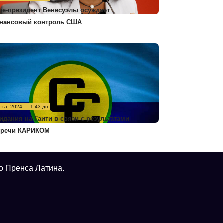
це-президент Венесуэлы осуждает
нансовый контроль США
рта, 2024
1:43 дп
идания на Гаити в связи с результатами
тречи КАРИКОМ
о Пренса Латина.