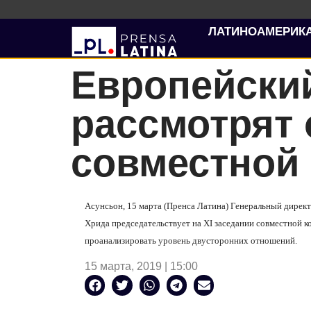
ЛАТИНОАМЕРИК
Европейский
рассмотрят
совместной
Асунсьон, 15 марта (Пренса Латина) Генеральный дирек
Хрида председательствует на XI заседании совместной 
проанализировать уровень двусторонних отношений.
15 марта, 2019 | 15:00