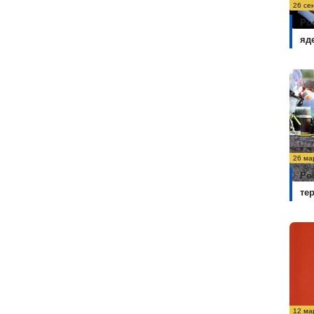
26 се
Ро
яд
26 ма
Ро
те
12 ма