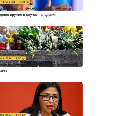
нтября, 2024
1:29 дп
ссия оставляет за собой право применить
ерное оружие в случае нападения
рта, 2024
1:05 дп
ссия не будет комментировать расследование
ракта
рта, 2024
1:47 дп