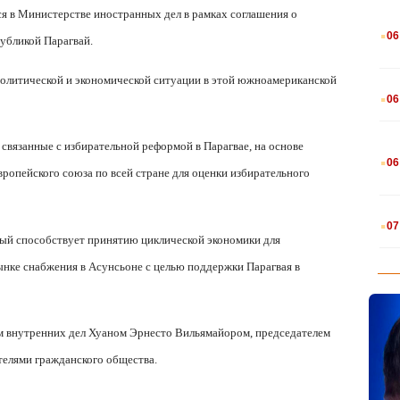
я в Министерстве иностранных дел в рамках соглашения о
.
06
убликой Парагвай.
политической и экономической ситуации в этой южноамериканской
.
06
 связанные с избирательной реформой в Парагвае, на основе
.
06
ропейского союза по всей стране для оценки избирательного
.
07
рый способствует принятию циклической экономики для
нке снабжения в Асунсьоне с целью поддержки Парагвая в
ом внутренних дел Хуаном Эрнесто Вильямайором, председателем
телями гражданского общества.