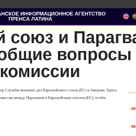
АНСКОЕ ИНФОРМАЦИОННОЕ АГЕНТСТВО
ПРЕНСА ЛАТИНА
 союз и Парагв
 общие вопросы
 комиссии
тор Службы внешних дел Европейского союза (ЕС) в Америке Эдита
комиссии между Парагваем и Европейским союзом (ЕС), чтобы
.
06
.
06