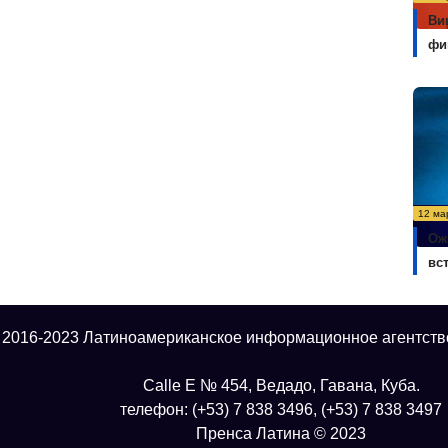
Ви
фи
12 ма
Ож
вс
 2016-2023 Латиноамериканское информационное агентств
Calle E № 454, Ведадо, Гавана, Куба.
телефон: (+53) 7 838 3496, (+53) 7 838 3497
Пренса Латина © 2023