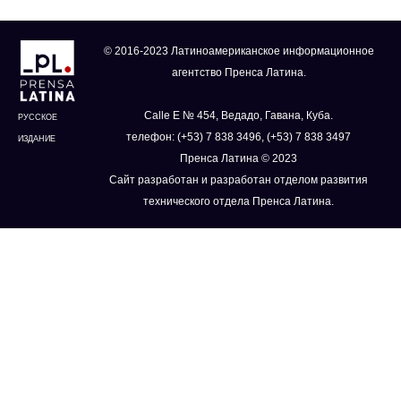
© 2016-2023 Латиноамериканское информационное
агентство Пренса Латина.
Calle E № 454, Ведадо, Гавана, Куба.
РУССКОЕ
телефон: (+53) 7 838 3496, (+53) 7 838 3497
ИЗДАНИЕ
Пренса Латина © 2023
Сайт разработан и разработан отделом развития
технического отдела Пренса Латина.